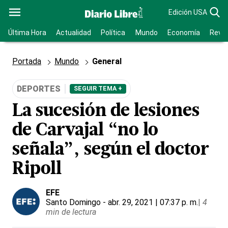
Edición USA
Última Hora
Actualidad
Política
Mundo
Economía
Revis
Portada
Mundo
General
DEPORTES
SEGUIR TEMA +
La sucesión de lesiones
de Carvajal “no lo
señala”, según el doctor
Ripoll
EFE
Santo Domingo
- abr. 29, 2021 | 07:37 p. m.
|
4
min de lectura