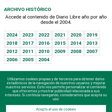
Macroeconomía
Mi mascota
Resultados deportivos
Lecturas
Planeta
Efemérides
ARCHIVO HISTÓRICO
Hablando con el pediatra
Línea de hit
Más firmas
Hecho en casa
Cumpleaños
Accede al contenido de Diario Libre año por año
desde el 2004.
Diario de nutrición
BRV
Mundo gamer
RSS
Vida y familia
TBT Deportivo
Guía del dinero
Horóscopos
2024
2023
2022
2021
2020
2019
Eñe
2018
2017
2016
2015
2014
2013
Crucigramas
2012
2011
2010
2009
2008
2007
Celebrando la vida
2006
2005
2004
Sin complejos
En pocas palabras
Utilizamos cookies propias y de terceros para obtener datos
Descarga nuestras aplicaciones para Android, iOS y
Escuchando al corazón
estadísticos de la navegación de nuestros usuarios y mejorar
sistema Huawei.
nuestros servicios. Esto nos permite personalizar el contenido
que ofrecemos y mostrar publicidad relacionada a sus
Economía Personal
intereses. Si continúa navegando, consideramos que acepta su
uso.
Consulta Libre
Acepto el uso de cookies