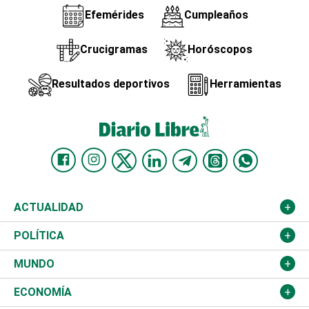
Efemérides
Cumpleaños
Crucigramas
Horóscopos
Resultados deportivos
Herramientas
ACTUALIDAD
Nacional
POLÍTICA
Ciudad
Partidos
MUNDO
Educación
JCE
Estados Unidos
ECONOMÍA