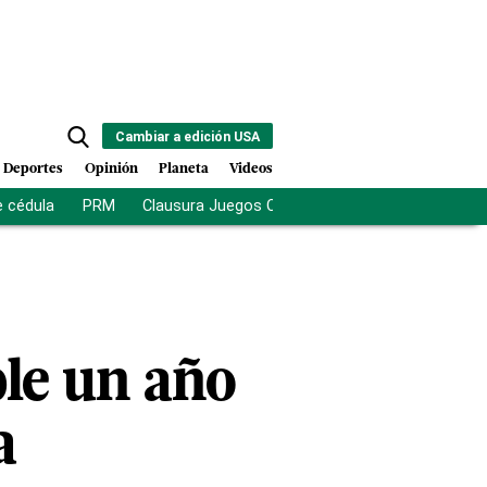
Cambiar a edición USA
Deportes
Opinión
Planeta
Videos
e cédula
PRM
Clausura Juegos Centroamericanos
De la Es
le un año
a