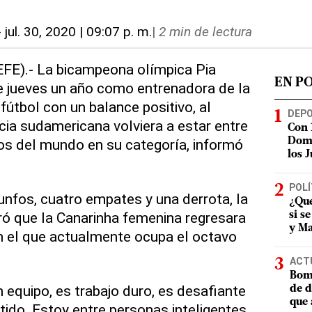
-
jul. 30, 2020 | 09:07 p. m.
|
2 min de lectura
(EFE).- La bicampeona olímpica Pia
EN P
 jueves un año como entrenadora de la
fútbol con un balance positivo, al
DEP
cia sudamericana volviera a estar entre
Con 
os del mundo en su categoría, informó
Domi
los 
POLÍ
iunfos, cuatro empates y una derrota, la
¿Qué
ó que la Canarinha femenina regresara
si s
y Ma
en el que actualmente ocupa el octavo
ACT
Bomb
en equipo, es trabajo duro, es desafiante
de d
que 
tido. Estoy entre personas inteligentes,