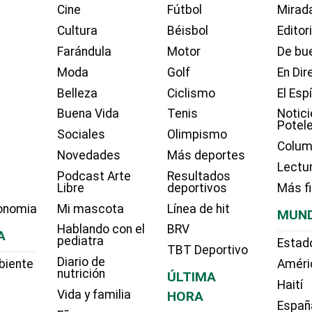
Cine
Fútbol
Mirada
Cultura
Béisbol
Editor
Farándula
Motor
De bue
Moda
Golf
En Dir
Belleza
Ciclismo
El Esp
Buena Vida
Tenis
Notici
Potel
Sociales
Olimpismo
Colum
Novedades
Más deportes
Lectu
Podcast Arte
Resultados
Libre
deportivos
Más f
onomia
Mi mascota
Línea de hit
MUN
Hablando con el
BRV
A
pediatra
Estad
TBT Deportivo
Diario de
biente
Améri
nutrición
ÚLTIMA
Haití
Vida y familia
HORA
Españ