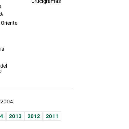
Crucigramas
a
dá
 Oriente
ia
e
 del
o
 2004.
4
2013
2012
2011