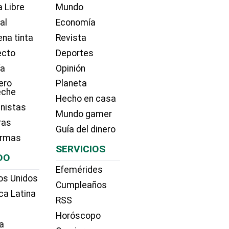
 Libre
Mundo
ial
Economía
na tinta
Revista
ecto
Deportes
ía
Opinión
ero
Planeta
eche
Hecho en casa
nistas
Mundo gamer
ras
Guía del dinero
irmas
SERVICIOS
DO
Efemérides
os Unidos
Cumpleaños
ca Latina
RSS
Horóscopo
a