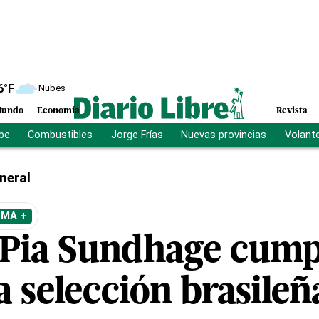
6
°F
Nubes
undo
Economía
Revista
ibe
Combustibles
Jorge Frías
Nuevas provincias
Volant
neral
EMA +
 Pia Sundhage cump
la selección brasileñ