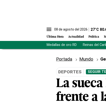
27
°C
80.
08 de agosto del 2026
Última Hora
Actualidad
Política
M
Medallas de oro RD
Reinas del Car
Portada
Mundo
Ge
DEPORTES
SEGUIR T
La sueca
frente a 