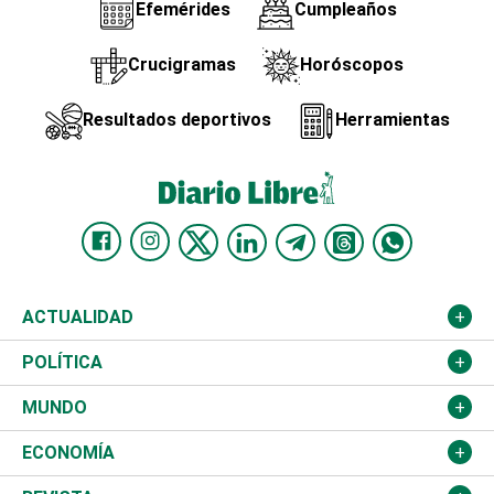
Efemérides
Cumpleaños
Crucigramas
Horóscopos
Resultados deportivos
Herramientas
ACTUALIDAD
Nacional
POLÍTICA
Ciudad
Partidos
MUNDO
Educación
JCE
Estados Unidos
ECONOMÍA