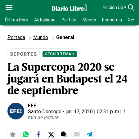
Edición USA
Última Hora
Actualidad
Política
Mundo
Economía
Revis
Portada
Mundo
General
DEPORTES
SEGUIR TEMA +
La Supercopa 2020 se
jugará en Budapest el 24
de septiembre
EFE
Santo Domingo
- jun. 17, 2020 | 02:31 p. m.
|
1
min de lectura