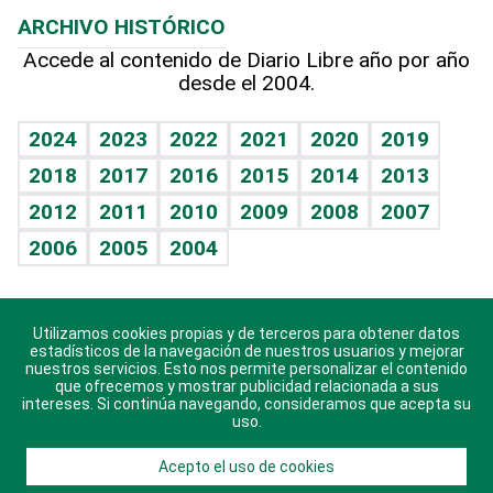
Planeta
Efemérides
ARCHIVO HISTÓRICO
Hablando con el pediatra
Línea de hit
Más firmas
Hecho en casa
Cumpleaños
Accede al contenido de Diario Libre año por año
desde el 2004.
Diario de nutrición
BRV
Mundo gamer
RSS
Vida y familia
TBT Deportivo
Guía del dinero
Horóscopos
2024
2023
2022
2021
2020
2019
Eñe
2018
2017
2016
2015
2014
2013
Crucigramas
2012
2011
2010
2009
2008
2007
Celebrando la vida
2006
2005
2004
Sin complejos
En pocas palabras
Utilizamos cookies propias y de terceros para obtener datos
Descarga nuestras aplicaciones para Android, iOS y
Escuchando al corazón
estadísticos de la navegación de nuestros usuarios y mejorar
sistema Huawei.
nuestros servicios. Esto nos permite personalizar el contenido
que ofrecemos y mostrar publicidad relacionada a sus
Economía Personal
intereses. Si continúa navegando, consideramos que acepta su
uso.
Consulta Libre
Acepto el uso de cookies
© 2021 Diario Libre, todos los derechos reservados.