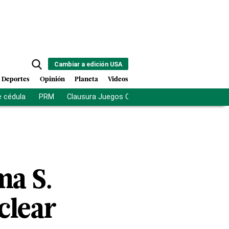
Cambiar a edición USA
Deportes
Opinión
Planeta
Videos
e cédula
PRM
Clausura Juegos Centroamericanos
De la Es
ma S.
clear