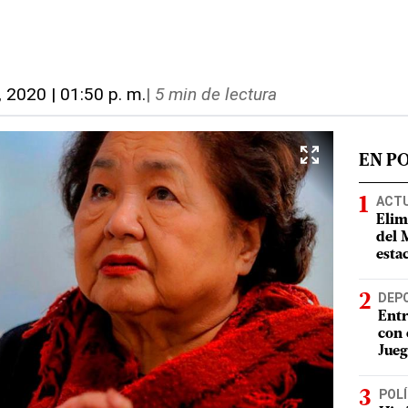
, 2020 | 01:50 p. m.
|
5 min de lectura
EN P
ACT
Elim
del 
esta
DEP
Entr
con 
Jueg
POLÍ