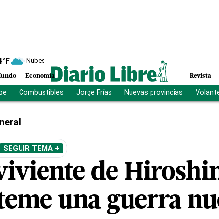
4
°F
Nubes
undo
Economía
Revista
ibe
Combustibles
Jorge Frías
Nuevas provincias
Volant
neral
SEGUIR TEMA +
viviente de Hiroshi
teme una guerra nu