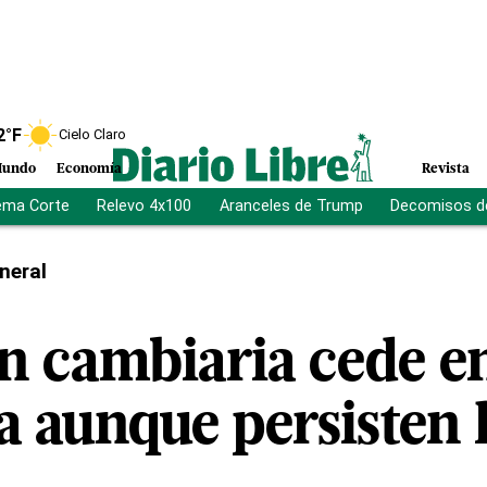
2
°F
Cielo Claro
undo
Economía
Revista
ema Corte
Relevo 4x100
Aranceles de Trump
Decomisos d
neral
ón cambiaria cede e
a aunque persisten 