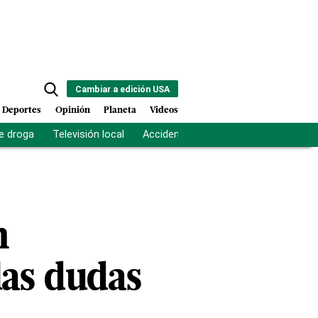
Cambiar a edición USA
Deportes
Opinión
Planeta
Videos
e droga
Televisión local
Accidente Los Ríos
Fuerza antipand
n
las dudas