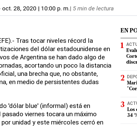
-
oct. 28, 2020 | 10:00 p. m.
|
5 min de lectura
EN P
FE).- Tras tocar niveles récord la
ACT
tizaciones del dólar estadounidense en
Eval
vos de Argentina se han dado algo de
Corte
disc
jornadas, acortando un poco la distancia
ficial, una brecha que, no obstante,
DEP
ma, en medio de persistentes dudas
Mari
"Cor
ACT
o 'dólar blue' (informal) está en
Los
l pasado viernes tocara un máximo
34 %
 por unidad y este miércoles cerró en