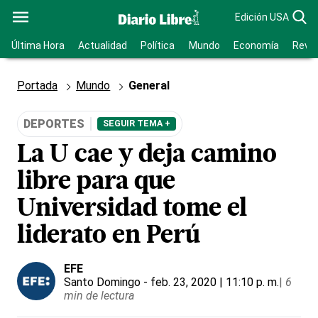
Edición USA
Última Hora
Actualidad
Política
Mundo
Economía
Revis
Portada
Mundo
General
DEPORTES
SEGUIR TEMA +
La U cae y deja camino
libre para que
Universidad tome el
liderato en Perú
EFE
Santo Domingo
- feb. 23, 2020 | 11:10 p. m.
|
6
min de lectura