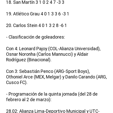
18. San Martín 3 1 0 2 4 7 -3 3
19. Atlético Grau 4 0 1 3 3 6 -3 1
20. Carlos Stein 4 0 1 3 2 8 -6 1
- Clasificación de goleadores:
Con 4: Leonard Pajoy (COL-Alianza Universidad),
Osnar Noronha (Carlos Mannucci) y Aldair
Rodríguez (Binacional).
Con 3: Sebastián Penco (ARG-Sport Boys),
Othoniel Arce (MEX, Melgar) y Danilo Carando (ARG,
Cusco FC).
- Programación de la quinta jornada (del 28 de
febrero al 2 de marzo):
28.02: Alianza Lima-Deportivo Municipal y UTC-