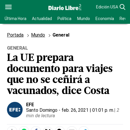
Edición USA
Última Hora
Actualidad
Política
Mundo
Economía
Revis
Portada
Mundo
General
GENERAL
La UE prepara
documento para viajes
que no se ceñirá a
vacunados, dice Costa
EFE
Santo Domingo
- feb. 26, 2021 | 01:01 p. m.
|
2
min de lectura