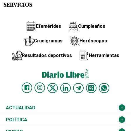
SERVICIOS
Efemérides
Cumpleaños
Crucigramas
Horóscopos
Resultados deportivos
Herramientas
ACTUALIDAD
Nacional
POLÍTICA