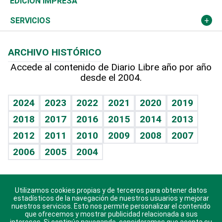
Martes de tecnología
Deportes
EDICIÓN IMPRESA
Resto del mundo
Economía personal
Podcast Arte Libre
Más deportes
Columnistas
Cambio climático
Opinión
SERVICIOS
Macroeconomía
Mi mascota
Resultados deportivos
Lecturas
Planeta
Efemérides
ARCHIVO HISTÓRICO
Hablando con el pediatra
Línea de hit
Más firmas
Hecho en casa
Cumpleaños
Accede al contenido de Diario Libre año por año
desde el 2004.
Diario de nutrición
BRV
Mundo gamer
RSS
Vida y familia
TBT Deportivo
Guía del dinero
Horóscopos
2024
2023
2022
2021
2020
2019
Eñe
2018
2017
2016
2015
2014
2013
Crucigramas
2012
2011
2010
2009
2008
2007
Celebrando la vida
2006
2005
2004
Sin complejos
En pocas palabras
Utilizamos cookies propias y de terceros para obtener datos
Descarga nuestras aplicaciones para Android, iOS y
Escuchando al corazón
estadísticos de la navegación de nuestros usuarios y mejorar
sistema Huawei.
nuestros servicios. Esto nos permite personalizar el contenido
que ofrecemos y mostrar publicidad relacionada a sus
Economía Personal