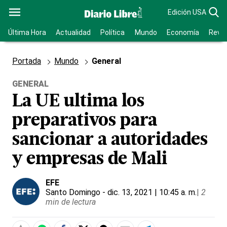
Edición USA
Última Hora
Actualidad
Política
Mundo
Economía
Revis
Portada
Mundo
General
GENERAL
La UE ultima los
preparativos para
sancionar a autoridades
y empresas de Mali
EFE
Santo Domingo
- dic. 13, 2021 | 10:45 a. m.
|
2
min de lectura