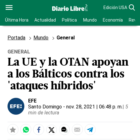
Edición USA
Última Hora
Actualidad
Política
Mundo
Economía
Revis
Portada
Mundo
General
GENERAL
La UE y la OTAN apoyan
a los Bálticos contra los
'ataques híbridos'
EFE
Santo Domingo
- nov. 28, 2021 | 06:48 p. m.
|
5
min de lectura