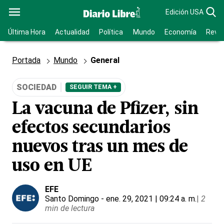
Edición USA
Última Hora
Actualidad
Política
Mundo
Economía
Revis
Portada
Mundo
General
SOCIEDAD
SEGUIR TEMA +
La vacuna de Pfizer, sin
efectos secundarios
nuevos tras un mes de
uso en UE
EFE
Santo Domingo
- ene. 29, 2021 | 09:24 a. m.
|
2
min de lectura