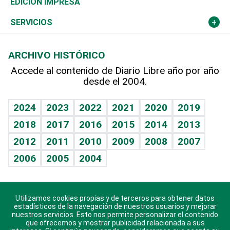
Olimpismo
Noticiero Poteleche
Martes de tecnología
Deportes
EDICIÓN IMPRESA
Resto del mundo
Economía personal
Podcast Arte Libre
Más deportes
Columnistas
Cambio climático
Opinión
SERVICIOS
Macroeconomía
Mi mascota
Resultados deportivos
Lecturas
Planeta
Efemérides
ARCHIVO HISTÓRICO
Hablando con el pediatra
Línea de hit
Más firmas
Hecho en casa
Cumpleaños
Accede al contenido de Diario Libre año por año
desde el 2004.
Diario de nutrición
BRV
Mundo gamer
RSS
Vida y familia
TBT Deportivo
Guía del dinero
Horóscopos
2024
2023
2022
2021
2020
2019
Eñe
2018
2017
2016
2015
2014
2013
Crucigramas
2012
2011
2010
2009
2008
2007
Celebrando la vida
2006
2005
2004
Sin complejos
En pocas palabras
Utilizamos cookies propias y de terceros para obtener datos
Descarga nuestras aplicaciones para Android, iOS y
Escuchando al corazón
estadísticos de la navegación de nuestros usuarios y mejorar
sistema Huawei.
nuestros servicios. Esto nos permite personalizar el contenido
que ofrecemos y mostrar publicidad relacionada a sus
Economía Personal