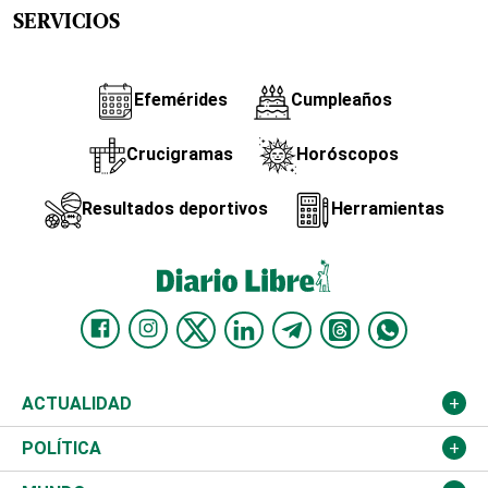
SERVICIOS
Efemérides
Cumpleaños
Crucigramas
Horóscopos
Resultados deportivos
Herramientas
ACTUALIDAD
Nacional
POLÍTICA