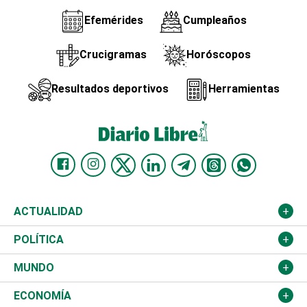
Efemérides
Cumpleaños
Crucigramas
Horóscopos
Resultados deportivos
Herramientas
ACTUALIDAD
Nacional
POLÍTICA
Ciudad
Partidos
MUNDO
Educación
JCE
Estados Unidos
ECONOMÍA