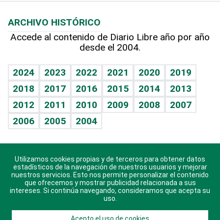
Macroeconomía
Mi mascota
Resultados deportivos
Lecturas
Planeta
Efemérides
ARCHIVO HISTÓRICO
Hablando con el pediatra
Línea de hit
Más firmas
Hecho en casa
Cumpleaños
Accede al contenido de Diario Libre año por año
desde el 2004.
Diario de nutrición
BRV
Mundo gamer
RSS
Vida y familia
TBT Deportivo
Guía del dinero
Horóscopos
2024
2023
2022
2021
2020
2019
Eñe
2018
2017
2016
2015
2014
2013
Crucigramas
2012
2011
2010
2009
2008
2007
Celebrando la vida
2006
2005
2004
Sin complejos
En pocas palabras
Utilizamos cookies propias y de terceros para obtener datos
Descarga nuestras aplicaciones para Android, iOS y
Escuchando al corazón
estadísticos de la navegación de nuestros usuarios y mejorar
sistema Huawei.
nuestros servicios. Esto nos permite personalizar el contenido
que ofrecemos y mostrar publicidad relacionada a sus
Economía Personal
intereses. Si continúa navegando, consideramos que acepta su
uso.
Consulta Libre
Acepto el uso de cookies