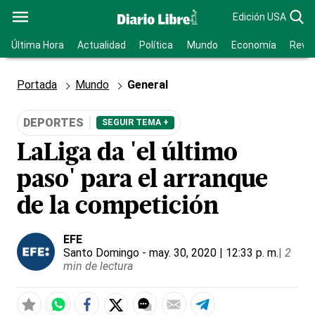
Edición USA
Última Hora
Actualidad
Política
Mundo
Economía
Revis
Portada
Mundo
General
DEPORTES
SEGUIR TEMA +
LaLiga da 'el último
paso' para el arranque
de la competición
EFE
Santo Domingo
- may. 30, 2020 | 12:33 p. m.
|
2
min de lectura