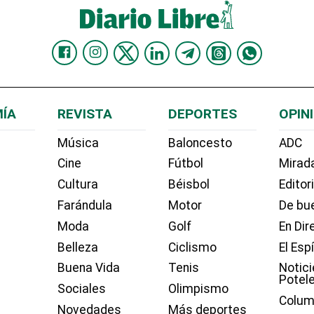
ÍA
REVISTA
DEPORTES
OPIN
Música
Baloncesto
ADC
Cine
Fútbol
Mirada
Cultura
Béisbol
Editor
Farándula
Motor
De bue
Moda
Golf
En Dir
Belleza
Ciclismo
El Esp
Buena Vida
Tenis
Notici
Potel
Sociales
Olimpismo
Colum
Novedades
Más deportes