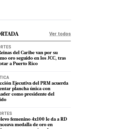
Ver todos
ORTADA
ORTES
Reinas del Caribe van por su
imo oro seguido en los JCC, tras
otar a Puerto Rico
TICA
cción Ejecutiva del PRM acuerda
entar plancha única con
ader como presidente del
ido
ORTES
elevo femenino 4x100 le da a RD
nceava medalla de oro en