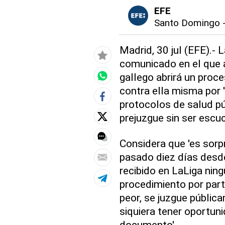
EFE
Santo Domingo
Madrid, 30 jul (EFE).- 
comunicado en el que a
gallego abrirá un proc
contra ella misma por 
protocolos de salud púb
prejuzgue sin ser escu
Considera que 'es sorp
pasado diez días desde
recibido en LaLiga ning
procedimiento por parte
peor, se juzgue pública
siquiera tener oportun
documento'.