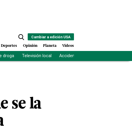
Cambiar a edición USA
Deportes
Opinión
Planeta
Videos
e droga
Televisión local
Accidente Los Ríos
Fuerza antipand
e se la
a