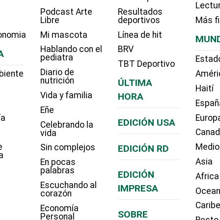
Lectu
Podcast Arte
Resultados
Libre
deportivos
Más f
onomia
Mi mascota
Línea de hit
MUN
Hablando con el
BRV
A
pediatra
Estad
TBT Deportivo
Diario de
biente
Améri
nutrición
ÚLTIMA
Haití
Vida y familia
HORA
Españ
Eñe
ía
Europ
EDICIÓN USA
Celebrando la
Cana
vida
e
Medio
Sin complejos
EDICIÓN RD
a
Asia
En pocas
palabras
EDICIÓN
Africa
Escuchando al
IMPRESA
Ocean
corazón
Carib
Economía
SOBRE
Personal