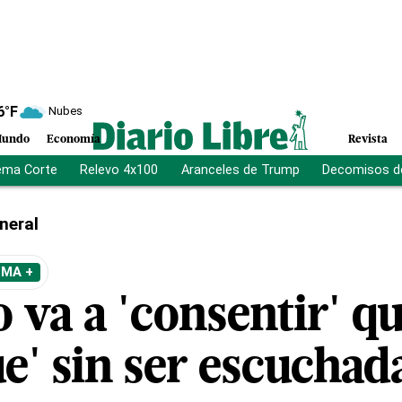
6
°F
Nubes
undo
Economía
Revista
ema Corte
Relevo 4x100
Aranceles de Trump
Decomisos d
neral
EMA +
 va a 'consentir' qu
e' sin ser escuchad