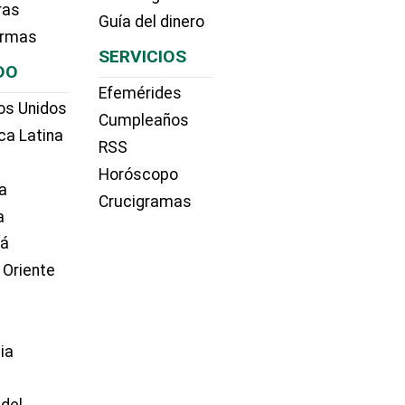
ras
Guía del dinero
irmas
SERVICIOS
DO
Efemérides
os Unidos
Cumpleaños
ca Latina
RSS
Horóscopo
a
Crucigramas
a
dá
 Oriente
ia
e