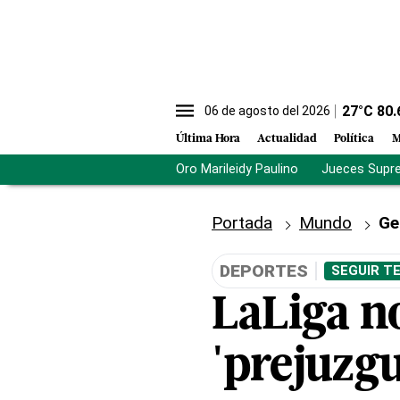
27
°C
80.
06 de agosto del 2026
Última Hora
Actualidad
Política
M
Oro Marileidy Paulino
Jueces Supr
Portada
Mundo
Ge
DEPORTES
SEGUIR T
LaLiga no
'prejuzgu