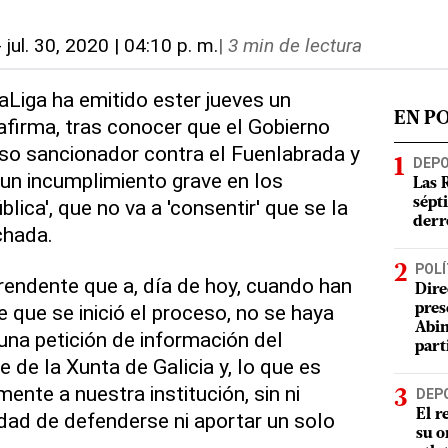
-
jul. 30, 2020 | 04:10 p. m.
|
3 min de lectura
LaLiga ha emitido ester jueves un
EN P
firma, tras conocer que el Gobierno
eso sancionador contra el Fuenlabrada y
DEP
'un incumplimiento grave en los
Las 
lica', que no va a 'consentir' que se la
sépt
derr
chada.
POLÍ
rendente que a, día de hoy, cuando han
Dire
 que se inició el proceso, no se haya
pres
Abin
una petición de información del
part
 de la Xunta de Galicia y, lo que es
mente a nuestra institución, sin ni
DEP
El r
idad de defenderse ni aportar un solo
su o