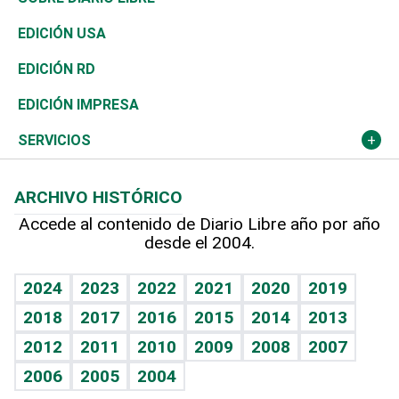
Reportajes
África
Vivienda
Buena Vida
Ciclismo
En Directo
Tecnología
Economía
EDICIÓN USA
Ocenanía
Telecom.
Sociales
Tenis
Frente al Statu Quo
Historia
Revista
EDICIÓN RD
Caribe
Global y variable
Novedades
Olimpismo
El Espía
Martes de tecnología
Deportes
EDICIÓN IMPRESA
Resto del mundo
Economía personal
Podcast Arte Libre
Más deportes
Noticiero Poteleche
Cambio climático
Opinión
SERVICIOS
Macroeconomía
Mi mascota
Resultados deportivos
Columnistas
Planeta
Efemérides
ARCHIVO HISTÓRICO
Hablando con el pediatra
Línea de hit
Lecturas
Hecho en casa
Cumpleaños
Accede al contenido de Diario Libre año por año
desde el 2004.
Diario de nutrición
BRV
Más firmas
Mundo gamer
RSS
Vida y familia
TBT Deportivo
Guía del dinero
Horóscopos
2024
2023
2022
2021
2020
2019
Eñe
2018
2017
2016
2015
2014
2013
Juegos
2012
2011
2010
2009
2008
2007
Celebrando la vida
2006
2005
2004
Sin complejos