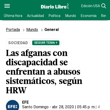
Edición USA
Última Hora
Actualidad
Política
Mundo
Economía
Revis
Portada
Mundo
General
SOCIEDAD
SEGUIR TEMA +
Las afganas con
discapacidad se
enfrentan a abusos
sistemáticos, según
HRW
EFE
Santo Domingo
- abr. 28, 2020 | 05:45 p. m.
|
4