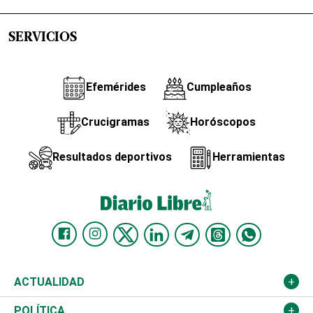
SERVICIOS
Efemérides
Cumpleaños
Crucigramas
Horóscopos
Resultados deportivos
Herramientas
ACTUALIDAD
Nacional
POLÍTICA