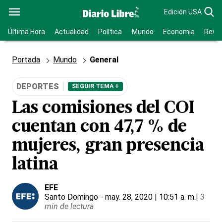
Edición USA
Última Hora
Actualidad
Política
Mundo
Economía
Revis
Portada
Mundo
General
DEPORTES
SEGUIR TEMA +
Las comisiones del COI
cuentan con 47,7 % de
mujeres, gran presencia
latina
EFE
Santo Domingo
- may. 28, 2020 | 10:51 a. m.
|
3
min de lectura