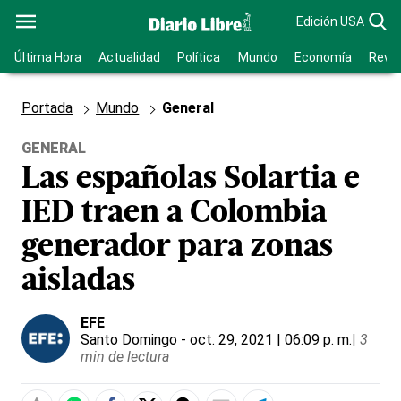
Edición USA
Última Hora
Actualidad
Política
Mundo
Economía
Revis
Portada
Mundo
General
GENERAL
Las españolas Solartia e
IED traen a Colombia
generador para zonas
aisladas
EFE
Santo Domingo
- oct. 29, 2021 | 06:09 p. m.
|
3
min de lectura