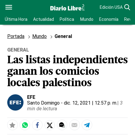
Edición USA
Última Hora
Actualidad
Política
Mundo
Economía
Revis
Portada
Mundo
General
GENERAL
Las listas independientes
ganan los comicios
locales palestinos
EFE
Santo Domingo
- dic. 12, 2021 | 12:57 p. m.
|
3
min de lectura