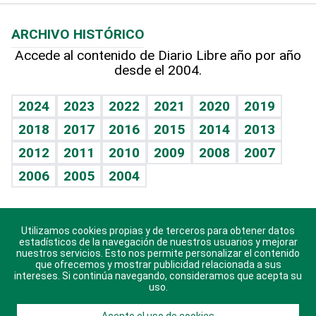
Macroeconomía
Mi mascota
Resultados deportivos
Lecturas
Planeta
Efemérides
ARCHIVO HISTÓRICO
Hablando con el pediatra
Línea de hit
Más firmas
Hecho en casa
Cumpleaños
Accede al contenido de Diario Libre año por año
desde el 2004.
Diario de nutrición
BRV
Mundo gamer
RSS
Vida y familia
TBT Deportivo
Guía del dinero
Horóscopos
2024
2023
2022
2021
2020
2019
Eñe
2018
2017
2016
2015
2014
2013
Crucigramas
2012
2011
2010
2009
2008
2007
Celebrando la vida
2006
2005
2004
Sin complejos
En pocas palabras
Utilizamos cookies propias y de terceros para obtener datos
Descarga nuestras aplicaciones para Android, iOS y
Escuchando al corazón
estadísticos de la navegación de nuestros usuarios y mejorar
sistema Huawei.
nuestros servicios. Esto nos permite personalizar el contenido
que ofrecemos y mostrar publicidad relacionada a sus
Economía Personal
intereses. Si continúa navegando, consideramos que acepta su
uso.
Consulta Libre