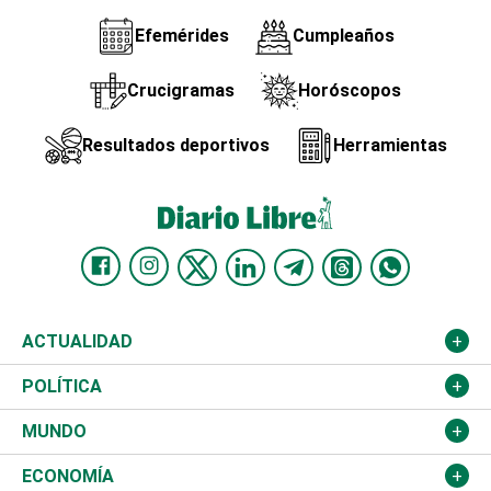
Efemérides
Cumpleaños
Crucigramas
Horóscopos
Resultados deportivos
Herramientas
ACTUALIDAD
Nacional
POLÍTICA
Ciudad
Partidos
MUNDO
Educación
JCE
Estados Unidos
ECONOMÍA