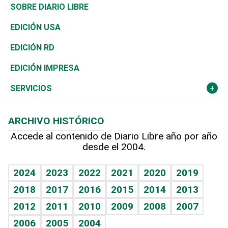
José Boquete
Asia
Consumo
Belleza
Golf
De buena tinta
Clima
Mundo
SOBRE DIARIO LIBRE
Reportajes
África
Vivienda
Buena Vida
Ciclismo
En Directo
Tecnología
Economía
EDICIÓN USA
Ocenanía
Telecom.
Sociales
Tenis
El Espía
Historia
Revista
EDICIÓN RD
Caribe
Global y variable
Novedades
Olimpismo
Noticiero Poteleche
Martes de tecnología
Deportes
EDICIÓN IMPRESA
Resto del mundo
Economía personal
Podcast Arte Libre
Más deportes
Columnistas
Cambio climático
Opinión
SERVICIOS
Macroeconomía
Mi mascota
Resultados deportivos
Lecturas
Planeta
Efemérides
ARCHIVO HISTÓRICO
Hablando con el pediatra
Línea de hit
Más firmas
Hecho en casa
Cumpleaños
Accede al contenido de Diario Libre año por año
desde el 2004.
Diario de nutrición
BRV
Mundo gamer
RSS
Vida y familia
TBT Deportivo
Guía del dinero
Horóscopos
2024
2023
2022
2021
2020
2019
Eñe
2018
2017
2016
2015
2014
2013
Crucigramas
2012
2011
2010
2009
2008
2007
Celebrando la vida
2006
2005
2004