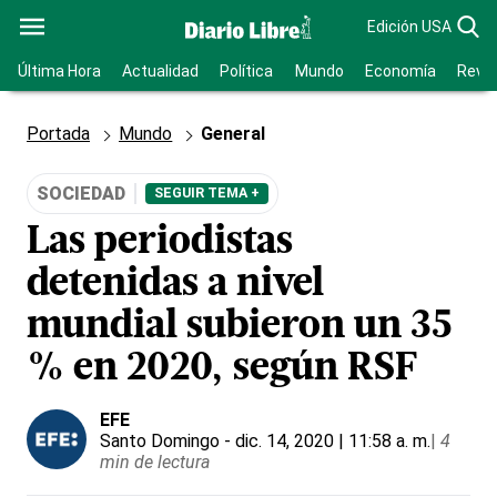
Edición USA
Última Hora
Actualidad
Política
Mundo
Economía
Revis
Portada
Mundo
General
SOCIEDAD
SEGUIR TEMA +
Las periodistas
detenidas a nivel
mundial subieron un 35
% en 2020, según RSF
EFE
Santo Domingo
- dic. 14, 2020 | 11:58 a. m.
|
4
min de lectura