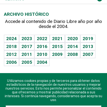
Macroeconomía
Mi mascota
Resultados deportivos
Lecturas
Planeta
Efemérides
ARCHIVO HISTÓRICO
Hablando con el pediatra
Línea de hit
Más firmas
Hecho en casa
Cumpleaños
Accede al contenido de Diario Libre año por año
desde el 2004.
Diario de nutrición
BRV
Mundo gamer
RSS
Vida y familia
TBT Deportivo
Guía del dinero
Horóscopos
2024
2023
2022
2021
2020
2019
Eñe
2018
2017
2016
2015
2014
2013
Crucigramas
2012
2011
2010
2009
2008
2007
Celebrando la vida
2006
2005
2004
Sin complejos
En pocas palabras
Utilizamos cookies propias y de terceros para obtener datos
Descarga nuestras aplicaciones para Android, iOS y
Escuchando al corazón
estadísticos de la navegación de nuestros usuarios y mejorar
sistema Huawei.
nuestros servicios. Esto nos permite personalizar el contenido
que ofrecemos y mostrar publicidad relacionada a sus
Economía Personal
intereses. Si continúa navegando, consideramos que acepta su
uso.
Consulta Libre