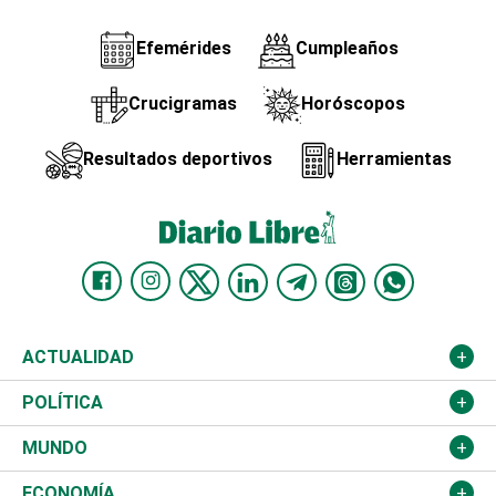
Efemérides
Cumpleaños
Crucigramas
Horóscopos
Resultados deportivos
Herramientas
ACTUALIDAD
Nacional
POLÍTICA
Ciudad
Partidos
MUNDO
Educación
JCE
Estados Unidos
ECONOMÍA