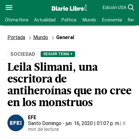
Edición USA
Última Hora
Actualidad
Política
Mundo
Economía
Revis
Portada
Mundo
General
SOCIEDAD
SEGUIR TEMA +
Leila Slimani, una
escritora de
antiheroínas que no cree
en los monstruos
EFE
Santo Domingo
- jun. 16, 2020 | 01:07 p. m.
|
6
min de lectura