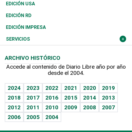
Reportajes
África
Vivienda
Buena Vida
Ciclismo
En Directo
Tecnología
Economía
EDICIÓN USA
Ocenanía
Telecom.
Sociales
Tenis
El Espía
Historia
Revista
EDICIÓN RD
Caribe
Global y variable
Novedades
Olimpismo
Noticiero Poteleche
Martes de tecnología
Deportes
EDICIÓN IMPRESA
Resto del mundo
Economía personal
Podcast Arte Libre
Más deportes
Columnistas
Cambio climático
Opinión
SERVICIOS
Macroeconomía
Mi mascota
Resultados deportivos
Lecturas
Planeta
Efemérides
ARCHIVO HISTÓRICO
Hablando con el pediatra
Línea de hit
Más firmas
Hecho en casa
Cumpleaños
Accede al contenido de Diario Libre año por año
desde el 2004.
Diario de nutrición
BRV
Mundo gamer
RSS
Vida y familia
TBT Deportivo
Guía del dinero
Horóscopos
2024
2023
2022
2021
2020
2019
Eñe
2018
2017
2016
2015
2014
2013
Crucigramas
2012
2011
2010
2009
2008
2007
Celebrando la vida
2006
2005
2004
Sin complejos