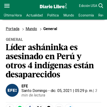
Edición USA
Última Hora
Actualidad
Política
Mundo
Economía
Revis
Portada
Mundo
General
GENERAL
Líder asháninka es
asesinado en Perú y
otros 4 indígenas están
desaparecidos
EFE
Santo Domingo
- dic. 05, 2021 | 05:29 p. m.
|
3
min de lectura