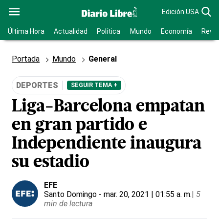
Edición USA
Última Hora
Actualidad
Política
Mundo
Economía
Revis
Portada
Mundo
General
DEPORTES
SEGUIR TEMA +
Liga-Barcelona empatan
en gran partido e
Independiente inaugura
su estadio
EFE
Santo Domingo
- mar. 20, 2021 | 01:55 a. m.
|
5
min de lectura