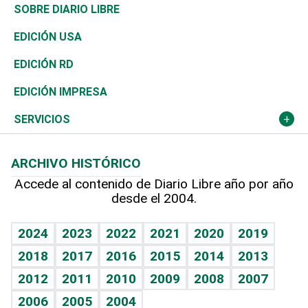
José Boquete
Asia
Consumo
Belleza
Golf
De buena tinta
Clima
Mundo
SOBRE DIARIO LIBRE
Reportajes
África
Vivienda
Buena Vida
Ciclismo
En Directo
Tecnología
Economía
EDICIÓN USA
Ocenanía
Telecom.
Sociales
Tenis
Frente al Statu Quo
Historia
Revista
EDICIÓN RD
Caribe
Global y variable
Novedades
Olimpismo
El Espía
Martes de tecnología
Deportes
EDICIÓN IMPRESA
Resto del mundo
Economía personal
Podcast Arte Libre
Más deportes
Noticiero Poteleche
Cambio climático
Opinión
SERVICIOS
Macroeconomía
Mi mascota
Resultados deportivos
Columnistas
Planeta
Efemérides
ARCHIVO HISTÓRICO
Hablando con el pediatra
Línea de hit
Lecturas
Hecho en casa
Cumpleaños
Accede al contenido de Diario Libre año por año
desde el 2004.
Diario de nutrición
BRV
Más firmas
Mundo gamer
RSS
Vida y familia
TBT Deportivo
Guía del dinero
Horóscopos
2024
2023
2022
2021
2020
2019
Eñe
2018
2017
2016
2015
2014
2013
Juegos
2012
2011
2010
2009
2008
2007
Celebrando la vida
2006
2005
2004