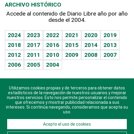
ARCHIVO HISTÓRICO
Hablando con el pediatra
Línea de hit
Más firmas
Hecho en casa
Cumpleaños
Accede al contenido de Diario Libre año por año
desde el 2004.
Diario de nutrición
BRV
Mundo gamer
RSS
Vida y familia
TBT Deportivo
Guía del dinero
Horóscopos
2024
2023
2022
2021
2020
2019
Eñe
2018
2017
2016
2015
2014
2013
Crucigramas
2012
2011
2010
2009
2008
2007
Celebrando la vida
2006
2005
2004
Sin complejos
En pocas palabras
Utilizamos cookies propias y de terceros para obtener datos
Descarga nuestras aplicaciones para Android, iOS y
Escuchando al corazón
estadísticos de la navegación de nuestros usuarios y mejorar
sistema Huawei.
nuestros servicios. Esto nos permite personalizar el contenido
que ofrecemos y mostrar publicidad relacionada a sus
Economía Personal
intereses. Si continúa navegando, consideramos que acepta su
uso.
Consulta Libre
Acepto el uso de cookies
© 2021 Diario Libre, todos los derechos reservados.