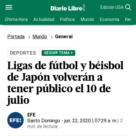
Edición USA
Última Hora
Actualidad
Política
Mundo
Economía
Revis
Portada
Mundo
General
DEPORTES
SEGUIR TEMA +
Ligas de fútbol y béisbol
de Japón volverán a
tener público el 10 de
julio
EFE
Santo Domingo
- jun. 22, 2020 | 07:29 a. m.
|
3
min de lectura