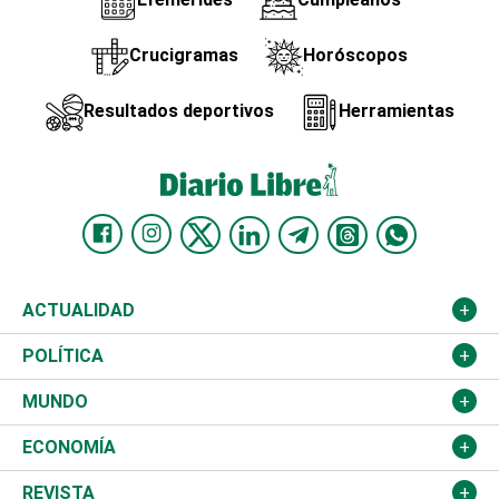
Crucigramas
Horóscopos
Resultados deportivos
Herramientas
ACTUALIDAD
Nacional
POLÍTICA
Ciudad
Partidos
MUNDO
Educación
JCE
Estados Unidos
ECONOMÍA
Salud
TSE
América Latina
Finanzas
REVISTA