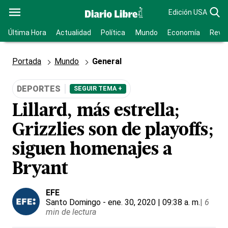
Edición USA
Última Hora
Actualidad
Política
Mundo
Economía
Revis
Portada
Mundo
General
DEPORTES
SEGUIR TEMA +
Lillard, más estrella;
Grizzlies son de playoffs;
siguen homenajes a
Bryant
EFE
Santo Domingo
- ene. 30, 2020 | 09:38 a. m.
|
6
min de lectura