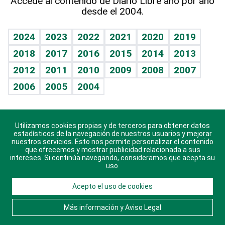
Accede al contenido de Diario Libre año por año
desde el 2004.
Diario de nutrición
BRV
Mundo gamer
RSS
Vida y familia
TBT Deportivo
Guía del dinero
Horóscopos
2024
2023
2022
2021
2020
2019
Eñe
2018
2017
2016
2015
2014
2013
Crucigramas
2012
2011
2010
2009
2008
2007
Celebrando la vida
2006
2005
2004
Sin complejos
En pocas palabras
Utilizamos cookies propias y de terceros para obtener datos
Descarga nuestras aplicaciones para Android, iOS y
Escuchando al corazón
estadísticos de la navegación de nuestros usuarios y mejorar
sistema Huawei.
nuestros servicios. Esto nos permite personalizar el contenido
que ofrecemos y mostrar publicidad relacionada a sus
Economía Personal
intereses. Si continúa navegando, consideramos que acepta su
uso.
Consulta Libre
Acepto el uso de cookies
© 2021 Diario Libre, todos los derechos reservados.
Consulta el
Aviso Legal
. Ponte en
Contacto
con
Más información y Aviso Legal
nosotros y conoce más sobre Diario Libre