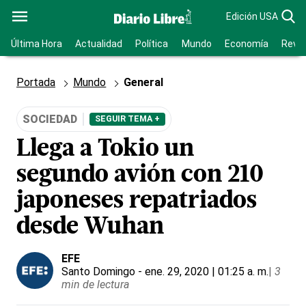
Edición USA
Última Hora
Actualidad
Política
Mundo
Economía
Revis
Portada
Mundo
General
SOCIEDAD
SEGUIR TEMA +
Llega a Tokio un
segundo avión con 210
japoneses repatriados
desde Wuhan
EFE
Santo Domingo
- ene. 29, 2020 | 01:25 a. m.
|
3
min de lectura