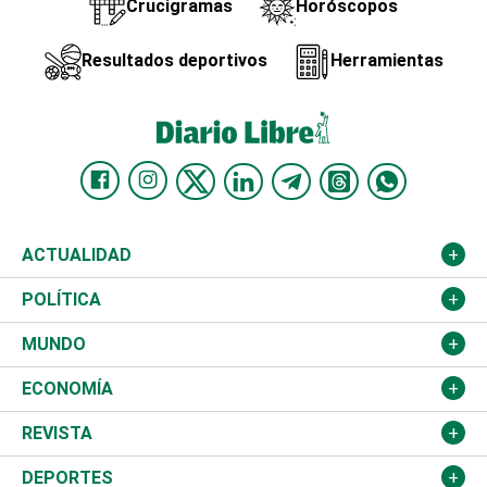
Crucigramas
Horóscopos
Resultados deportivos
Herramientas
ACTUALIDAD
Nacional
POLÍTICA
Ciudad
Partidos
MUNDO
Educación
JCE
Estados Unidos
ECONOMÍA
Salud
TSE
América Latina
Finanzas
REVISTA
Justicia
Congreso Nacional
Haití
Turismo
Música
DEPORTES