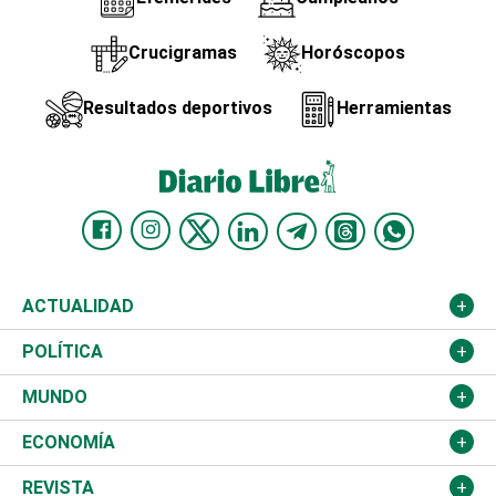
Crucigramas
Horóscopos
Resultados deportivos
Herramientas
ACTUALIDAD
Nacional
POLÍTICA
Ciudad
Partidos
MUNDO
Educación
JCE
Estados Unidos
ECONOMÍA
Salud
TSE
América Latina
Finanzas
REVISTA