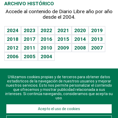
ARCHIVO HISTÓRICO
Hablando con el pediatra
Línea de hit
Más firmas
Hecho en casa
Cumpleaños
Accede al contenido de Diario Libre año por año
desde el 2004.
Diario de nutrición
BRV
Mundo gamer
RSS
Vida y familia
TBT Deportivo
Guía del dinero
Horóscopos
2024
2023
2022
2021
2020
2019
Eñe
2018
2017
2016
2015
2014
2013
Crucigramas
2012
2011
2010
2009
2008
2007
Celebrando la vida
2006
2005
2004
Sin complejos
En pocas palabras
Utilizamos cookies propias y de terceros para obtener datos
Descarga nuestras aplicaciones para Android, iOS y
Escuchando al corazón
estadísticos de la navegación de nuestros usuarios y mejorar
sistema Huawei.
nuestros servicios. Esto nos permite personalizar el contenido
que ofrecemos y mostrar publicidad relacionada a sus
Economía Personal
intereses. Si continúa navegando, consideramos que acepta su
uso.
Consulta Libre
Acepto el uso de cookies
© 2021 Diario Libre, todos los derechos reservados.