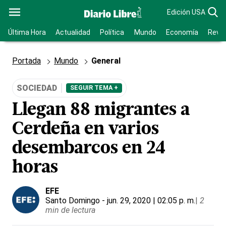
Edición USA
Última Hora
Actualidad
Política
Mundo
Economía
Revis
Portada
Mundo
General
SOCIEDAD
SEGUIR TEMA +
Llegan 88 migrantes a
Cerdeña en varios
desembarcos en 24
horas
EFE
Santo Domingo
- jun. 29, 2020 | 02:05 p. m.
|
2
min de lectura