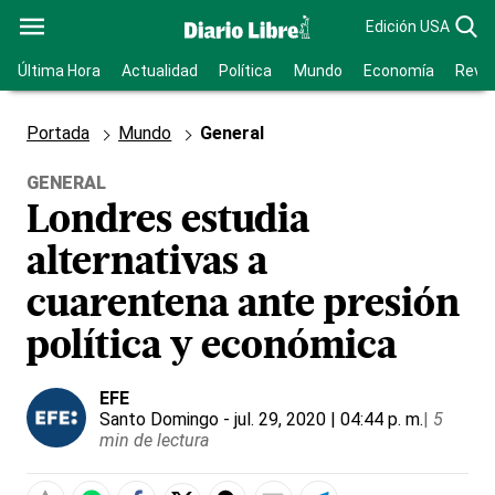
Edición USA
Última Hora
Actualidad
Política
Mundo
Economía
Revis
Portada
Mundo
General
GENERAL
Londres estudia
alternativas a
cuarentena ante presión
política y económica
EFE
Santo Domingo
- jul. 29, 2020 | 04:44 p. m.
|
5
min de lectura