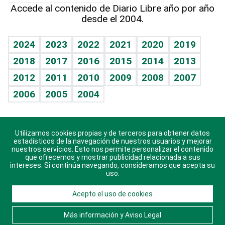
Más firmas
Hecho en casa
Cumpleaños
Accede al contenido de Diario Libre año por año
desde el 2004.
Diario de nutrición
BRV
Mundo gamer
RSS
Vida y familia
TBT Deportivo
Guía del dinero
Horóscopos
2024
2023
2022
2021
2020
2019
Eñe
2018
2017
2016
2015
2014
2013
Crucigramas
2012
2011
2010
2009
2008
2007
Celebrando la vida
2006
2005
2004
Sin complejos
En pocas palabras
Utilizamos cookies propias y de terceros para obtener datos
Descarga nuestras aplicaciones para Android, iOS y
Escuchando al corazón
estadísticos de la navegación de nuestros usuarios y mejorar
sistema Huawei.
nuestros servicios. Esto nos permite personalizar el contenido
que ofrecemos y mostrar publicidad relacionada a sus
Economía Personal
intereses. Si continúa navegando, consideramos que acepta su
uso.
Consulta Libre
Acepto el uso de cookies
© 2021 Diario Libre, todos los derechos reservados.
Consulta el
Aviso Legal
. Ponte en
Contacto
con
Más información y Aviso Legal
nosotros y conoce más sobre Diario Libre