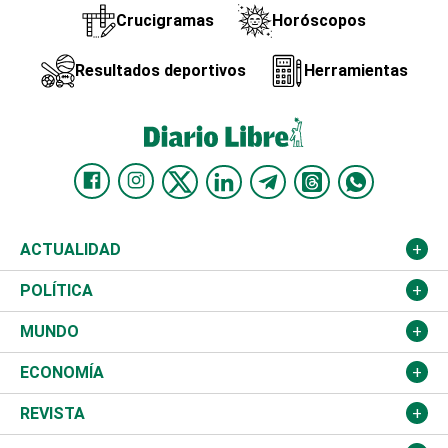
Crucigramas
Horóscopos
Resultados deportivos
Herramientas
ACTUALIDAD
Nacional
POLÍTICA
Ciudad
Partidos
MUNDO
Educación
JCE
Estados Unidos
ECONOMÍA
Salud
TSE
América Latina
Finanzas
REVISTA