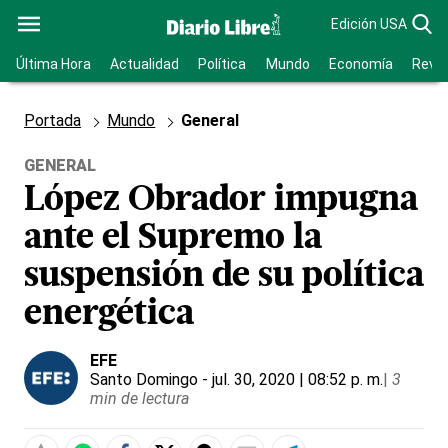
Edición USA
Última Hora
Actualidad
Política
Mundo
Economía
Revis
Portada
Mundo
General
GENERAL
López Obrador impugna
ante el Supremo la
suspensión de su política
energética
EFE
Santo Domingo
- jul. 30, 2020 | 08:52 p. m.
|
3
min de lectura