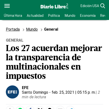
Edición USA
Última Hora
Actualidad
Política
Mundo
Economía
Revis
Portada
Mundo
General
GENERAL
Los 27 acuerdan mejorar
la transparencia de
multinacionales en
impuestos
EFE
Santo Domingo
- feb. 25, 2021 | 05:15 p. m.
|
2
min de lectura