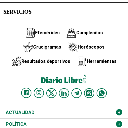
SERVICIOS
Efemérides
Cumpleaños
Crucigramas
Horóscopos
Resultados deportivos
Herramientas
ACTUALIDAD
Nacional
POLÍTICA