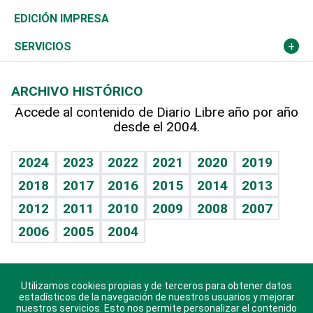
Caribe
Global y variable
Novedades
Olimpismo
Noticiero Poteleche
Martes de tecnología
Deportes
EDICIÓN IMPRESA
Resto del mundo
Economía personal
Podcast Arte Libre
Más deportes
Columnistas
Cambio climático
Opinión
SERVICIOS
Macroeconomía
Mi mascota
Resultados deportivos
Lecturas
Planeta
Efemérides
ARCHIVO HISTÓRICO
Hablando con el pediatra
Línea de hit
Más firmas
Hecho en casa
Cumpleaños
Accede al contenido de Diario Libre año por año
desde el 2004.
Diario de nutrición
BRV
Mundo gamer
RSS
Vida y familia
TBT Deportivo
Guía del dinero
Horóscopos
2024
2023
2022
2021
2020
2019
Eñe
2018
2017
2016
2015
2014
2013
Crucigramas
2012
2011
2010
2009
2008
2007
Celebrando la vida
2006
2005
2004
Sin complejos
En pocas palabras
Utilizamos cookies propias y de terceros para obtener datos
Descarga nuestras aplicaciones para Android, iOS y
Escuchando al corazón
estadísticos de la navegación de nuestros usuarios y mejorar
sistema Huawei.
nuestros servicios. Esto nos permite personalizar el contenido