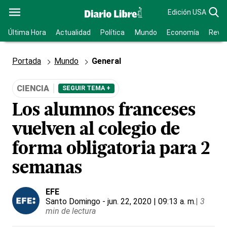
Edición USA
Última Hora
Actualidad
Política
Mundo
Economía
Revis
Portada
Mundo
General
CIENCIA
SEGUIR TEMA +
Los alumnos franceses
vuelven al colegio de
forma obligatoria para 2
semanas
EFE
Santo Domingo
- jun. 22, 2020 | 09:13 a. m.
|
3
min de lectura