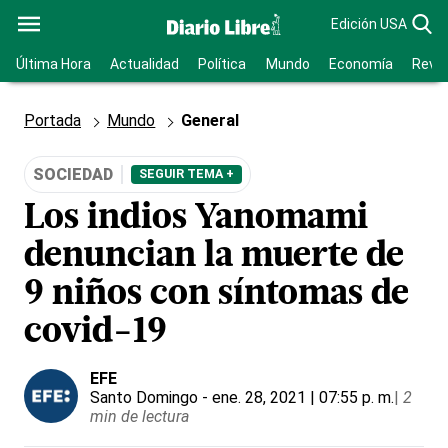
Edición USA
Última Hora
Actualidad
Política
Mundo
Economía
Revis
Portada
Mundo
General
SOCIEDAD
SEGUIR TEMA +
Los indios Yanomami
denuncian la muerte de
9 niños con síntomas de
covid-19
EFE
Santo Domingo
- ene. 28, 2021 | 07:55 p. m.
|
2
min de lectura