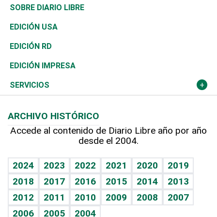
José Boquete
Asia
Consumo
Belleza
Golf
De buena tinta
Clima
Mundo
SOBRE DIARIO LIBRE
Reportajes
África
Vivienda
Buena Vida
Ciclismo
En Directo
Tecnología
Economía
EDICIÓN USA
Ocenanía
Telecom.
Sociales
Tenis
El Espía
Historia
Revista
EDICIÓN RD
Caribe
Global y variable
Novedades
Olimpismo
Noticiero Poteleche
Martes de tecnología
Deportes
EDICIÓN IMPRESA
Resto del mundo
Economía personal
Podcast Arte Libre
Más deportes
Columnistas
Cambio climático
Opinión
SERVICIOS
Macroeconomía
Mi mascota
Resultados deportivos
Lecturas
Planeta
Efemérides
ARCHIVO HISTÓRICO
Hablando con el pediatra
Línea de hit
Más firmas
Hecho en casa
Cumpleaños
Accede al contenido de Diario Libre año por año
desde el 2004.
Diario de nutrición
BRV
Mundo gamer
RSS
Vida y familia
TBT Deportivo
Guía del dinero
Horóscopos
2024
2023
2022
2021
2020
2019
Eñe
2018
2017
2016
2015
2014
2013
Crucigramas
2012
2011
2010
2009
2008
2007
Celebrando la vida
2006
2005
2004