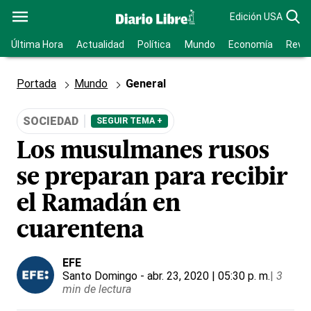
Edición USA
Última Hora
Actualidad
Política
Mundo
Economía
Revis
Portada
Mundo
General
SOCIEDAD
SEGUIR TEMA +
Los musulmanes rusos
se preparan para recibir
el Ramadán en
cuarentena
EFE
Santo Domingo
- abr. 23, 2020 | 05:30 p. m.
|
3
min de lectura