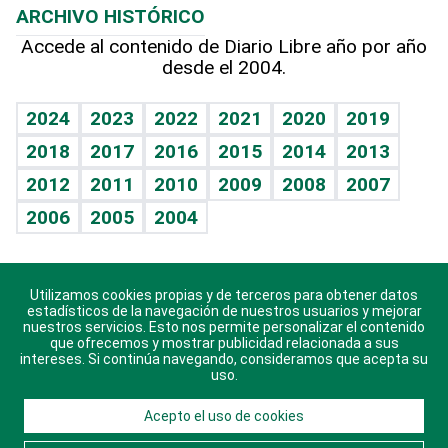
ARCHIVO HISTÓRICO
Hablando con el pediatra
Línea de hit
Más firmas
Hecho en casa
Cumpleaños
Accede al contenido de Diario Libre año por año
desde el 2004.
Diario de nutrición
BRV
Mundo gamer
RSS
Vida y familia
TBT Deportivo
Guía del dinero
Horóscopos
2024
2023
2022
2021
2020
2019
Eñe
2018
2017
2016
2015
2014
2013
Crucigramas
2012
2011
2010
2009
2008
2007
Celebrando la vida
2006
2005
2004
Sin complejos
En pocas palabras
Utilizamos cookies propias y de terceros para obtener datos
Descarga nuestras aplicaciones para Android, iOS y
Escuchando al corazón
estadísticos de la navegación de nuestros usuarios y mejorar
sistema Huawei.
nuestros servicios. Esto nos permite personalizar el contenido
que ofrecemos y mostrar publicidad relacionada a sus
Economía Personal
intereses. Si continúa navegando, consideramos que acepta su
uso.
Consulta Libre
Acepto el uso de cookies
© 2021 Diario Libre, todos los derechos reservados.