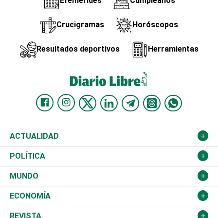
Efemérides
Cumpleaños
Crucigramas
Horóscopos
Resultados deportivos
Herramientas
ACTUALIDAD
Nacional
POLÍTICA
Ciudad
Partidos
MUNDO
Educación
JCE
Estados Unidos
ECONOMÍA
Salud
TSE
América Latina
Finanzas
REVISTA