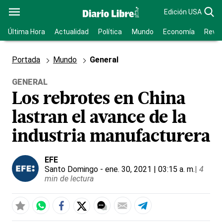
Edición USA
Última Hora
Actualidad
Política
Mundo
Economía
Revis
Portada
Mundo
General
GENERAL
Los rebrotes en China
lastran el avance de la
industria manufacturera
EFE
Santo Domingo
- ene. 30, 2021 | 03:15 a. m.
|
4
min de lectura