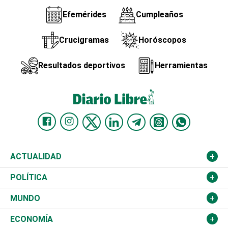
Efemérides
Cumpleaños
Crucigramas
Horóscopos
Resultados deportivos
Herramientas
ACTUALIDAD
Nacional
POLÍTICA
Ciudad
Partidos
MUNDO
Educación
JCE
Estados Unidos
ECONOMÍA