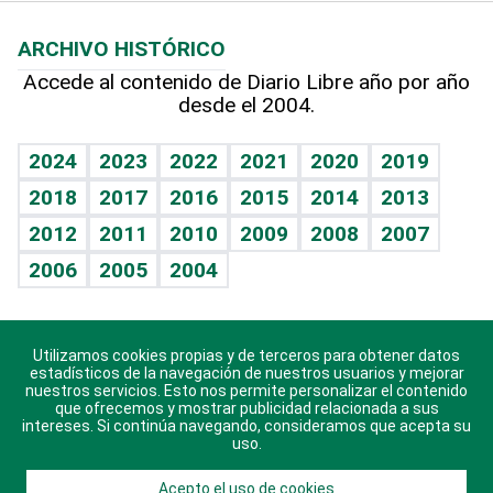
Macroeconomía
Mi mascota
Resultados deportivos
Lecturas
Planeta
Efemérides
ARCHIVO HISTÓRICO
Hablando con el pediatra
Línea de hit
Más firmas
Hecho en casa
Cumpleaños
Accede al contenido de Diario Libre año por año
desde el 2004.
Diario de nutrición
BRV
Mundo gamer
RSS
Vida y familia
TBT Deportivo
Guía del dinero
Horóscopos
2024
2023
2022
2021
2020
2019
Eñe
2018
2017
2016
2015
2014
2013
Crucigramas
2012
2011
2010
2009
2008
2007
Celebrando la vida
2006
2005
2004
Sin complejos
En pocas palabras
Utilizamos cookies propias y de terceros para obtener datos
Descarga nuestras aplicaciones para Android, iOS y
Escuchando al corazón
estadísticos de la navegación de nuestros usuarios y mejorar
sistema Huawei.
nuestros servicios. Esto nos permite personalizar el contenido
que ofrecemos y mostrar publicidad relacionada a sus
Economía Personal
intereses. Si continúa navegando, consideramos que acepta su
uso.
Consulta Libre
Acepto el uso de cookies