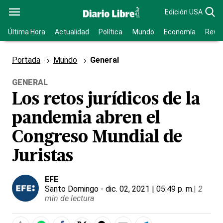
Edición USA
Última Hora
Actualidad
Política
Mundo
Economía
Revis
Portada
Mundo
General
GENERAL
Los retos jurídicos de la
pandemia abren el
Congreso Mundial de
Juristas
EFE
Santo Domingo
- dic. 02, 2021 | 05:49 p. m.
|
2
min de lectura