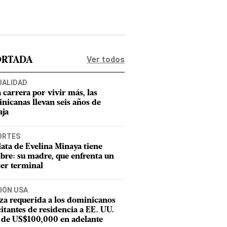
Ver todos
ORTADA
UALIDAD
a carrera por vivir más, las
nicanas llevan seis años de
aja
ORTES
lata de Evelina Minaya tiene
re: su madre, que enfrenta un
er terminal
IÓN USA
za requerida a los dominicanos
citantes de residencia a EE. UU.
 de US$100,000 en adelante