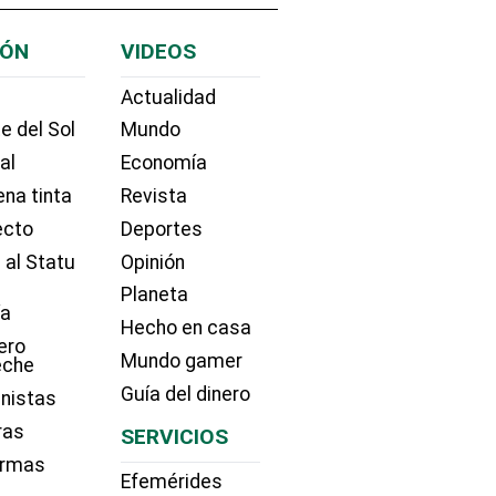
IÓN
VIDEOS
Actualidad
e del Sol
Mundo
ial
Economía
na tinta
Revista
ecto
Deportes
 al Statu
Opinión
Planeta
ía
Hecho en casa
ero
Mundo gamer
eche
Guía del dinero
nistas
ras
SERVICIOS
irmas
Efemérides