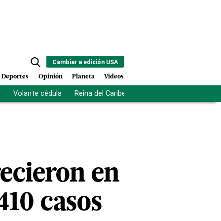
Cambiar a edición USA
Deportes
Opinión
Planeta
Videos
s
Volante cédula
Reina del Caribe
Clausura Juegos Centro
recieron en
410 casos