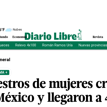
6
°F
Nubes
undo
Economía
Revista
jueces
Relevo 4x100
Román Ramos Uría
Nuevas provincia
neral
MA +
estros de mujeres c
éxico y llegaron a 