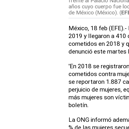
frente al Palacio Naciona
años cuyo cuerpo fue loc
de México (México). (
EF
México, 18 feb (EFE).-
2019 y llegaron a 410 
cometidos en 2018 y qu
denunció este martes 
'En 2018 se registraro
cometidos contra mujer
se reportaron 1.887 ca
perjuicio de mujeres, e
más mujeres son víctima
boletín.
La ONG informó además
% de las mujeres secue