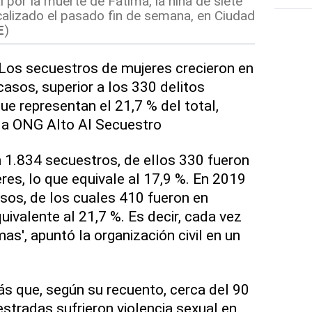
l por la muerte de Fátima, la niña de siete
alizado el pasado fin de semana, en Ciudad
E
)
 Los secuestros de mujeres crecieron en
casos, superior a los 330 delitos
e representan el 21,7 % del total,
la ONG Alto Al Secuestro
n 1.834 secuestros, de ellos 330 fueron
es, lo que equivale al 17,9 %. En 2019
sos, de los cuales 410 fueron en
quivalente al 21,7 %. Es decir, cada vez
s', apuntó la organización civil en un
 que, según su recuento, cerca del 90
stradas sufrieron violencia sexual en