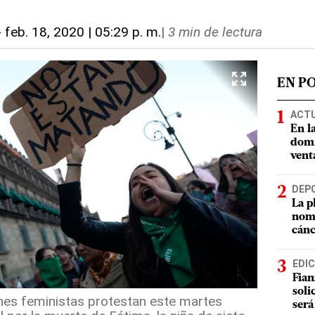
-
feb. 18, 2020 | 05:29 p. m.
|
3 min de lectura
EN P
ACT
En l
domi
vent
DEP
La p
nomb
cánc
EDIC
Fian
soli
nes feministas protestan este martes
será