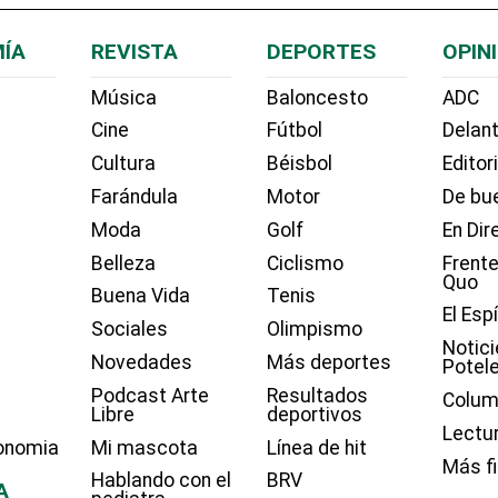
ÍA
REVISTA
DEPORTES
OPIN
Música
Baloncesto
ADC
Cine
Fútbol
Delant
Cultura
Béisbol
Editor
Farándula
Motor
De bue
Moda
Golf
En Dir
Belleza
Ciclismo
Frente
Quo
Buena Vida
Tenis
El Esp
Sociales
Olimpismo
Notici
Novedades
Más deportes
Potel
Podcast Arte
Resultados
Colum
Libre
deportivos
Lectu
onomia
Mi mascota
Línea de hit
Más f
Hablando con el
BRV
A