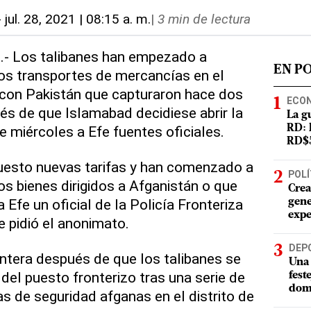
-
jul. 28, 2021 | 08:15 a. m.
|
3 min de lectura
).- Los talibanes han empezado a
EN P
os transportes de mercancías en el
 con Pakistán que capturaron hace dos
ECO
s de que Islamabad decidiese abrir la
La g
e miércoles a Efe fuentes oficiales.
RD: 
RD$5
puesto nuevas tarifas y han comenzado a
POLÍ
os bienes dirigidos a Afganistán o que
Crea
 a Efe un oficial de la Policía Fronteriza
gene
expe
pidió el anonimato.
DEP
ntera después de que los talibanes se
Una 
 del puesto fronterizo tras una serie de
fest
dom
s de seguridad afganas en el distrito de