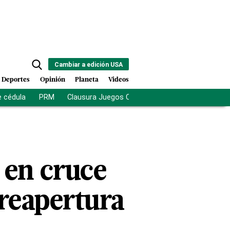
Cambiar a edición USA
Deportes
Opinión
Planeta
Videos
e cédula
PRM
Clausura Juegos Centroamericanos
De la Es
 en cruce
 reapertura