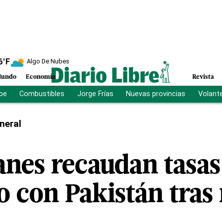
6
°F
Algo De Nubes
undo
Economía
Revista
ibe
Combustibles
Jorge Frías
Nuevas provincias
Volant
neral
anes recaudan tasas
o con Pakistán tras