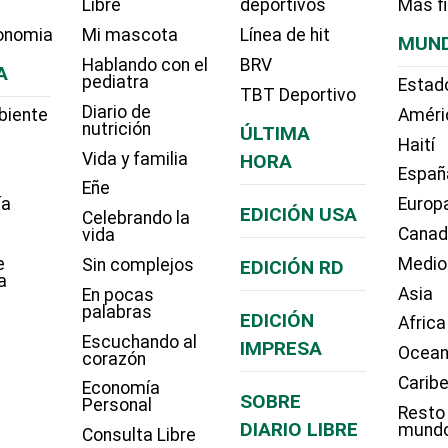
Libre
deportivos
Más f
onomia
Mi mascota
Línea de hit
MUN
Hablando con el
BRV
A
pediatra
Estad
TBT Deportivo
Diario de
biente
Améri
nutrición
ÚLTIMA
Haití
Vida y familia
HORA
Españ
Eñe
ía
Europ
EDICIÓN USA
Celebrando la
Cana
vida
e
Medio
Sin complejos
EDICIÓN RD
a
Asia
En pocas
palabras
EDICIÓN
Africa
Escuchando al
IMPRESA
Ocean
corazón
Carib
Economía
SOBRE
Personal
Resto
DIARIO LIBRE
mund
Consulta Libre