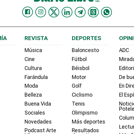
ÍA
REVISTA
DEPORTES
OPIN
Música
Baloncesto
ADC
Cine
Fútbol
Mirada
Cultura
Béisbol
Editor
Farándula
Motor
De bue
Moda
Golf
En Dir
Belleza
Ciclismo
El Esp
Buena Vida
Tenis
Notici
Potel
Sociales
Olimpismo
Colum
Novedades
Más deportes
Lectu
Podcast Arte
Resultados