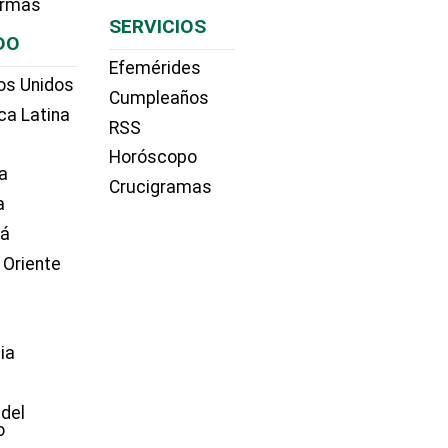
irmas
SERVICIOS
DO
Efemérides
os Unidos
Cumpleaños
ca Latina
RSS
Horóscopo
a
Crucigramas
a
dá
 Oriente
ia
e
 del
o