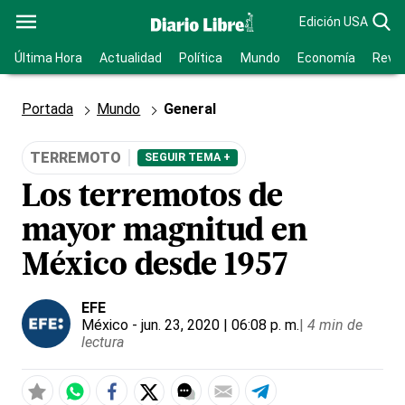
Edición USA
Última Hora
Actualidad
Política
Mundo
Economía
Revis
Portada
Mundo
General
TERREMOTO
SEGUIR TEMA +
Los terremotos de
mayor magnitud en
México desde 1957
EFE
México
- jun. 23, 2020 | 06:08 p. m.
|
4 min de
lectura