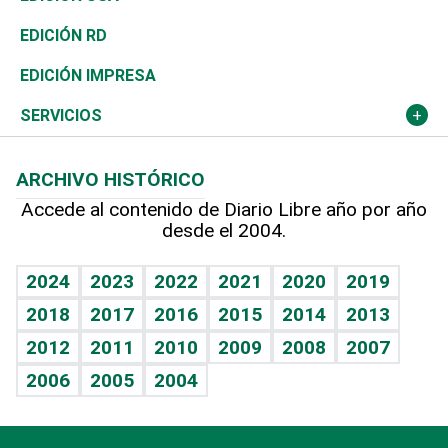
Ocenanía
Telecom.
Sociales
Tenis
El Espía
Historia
Revista
EDICIÓN RD
Caribe
Global y variable
Novedades
Olimpismo
Noticiero Poteleche
Martes de tecnología
Deportes
EDICIÓN IMPRESA
Resto del mundo
Economía personal
Podcast Arte Libre
Más deportes
Columnistas
Cambio climático
Opinión
SERVICIOS
Macroeconomía
Mi mascota
Resultados deportivos
Lecturas
Planeta
Efemérides
ARCHIVO HISTÓRICO
Hablando con el pediatra
Línea de hit
Más firmas
Hecho en casa
Cumpleaños
Accede al contenido de Diario Libre año por año
desde el 2004.
Diario de nutrición
BRV
Mundo gamer
RSS
Vida y familia
TBT Deportivo
Guía del dinero
Horóscopos
2024
2023
2022
2021
2020
2019
Eñe
2018
2017
2016
2015
2014
2013
Crucigramas
2012
2011
2010
2009
2008
2007
Celebrando la vida
2006
2005
2004
Sin complejos
En pocas palabras