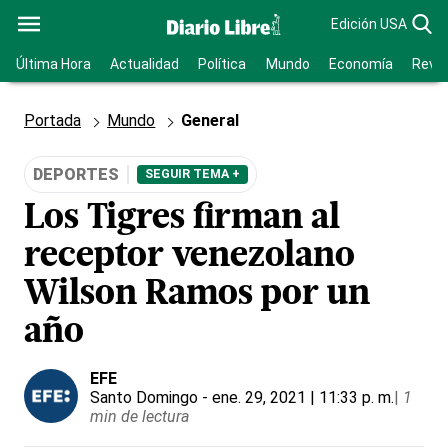
Edición USA
Última Hora
Actualidad
Política
Mundo
Economía
Revis
Portada
Mundo
General
DEPORTES
SEGUIR TEMA +
Los Tigres firman al
receptor venezolano
Wilson Ramos por un
año
EFE
Santo Domingo
- ene. 29, 2021 | 11:33 p. m.
|
1
min de lectura