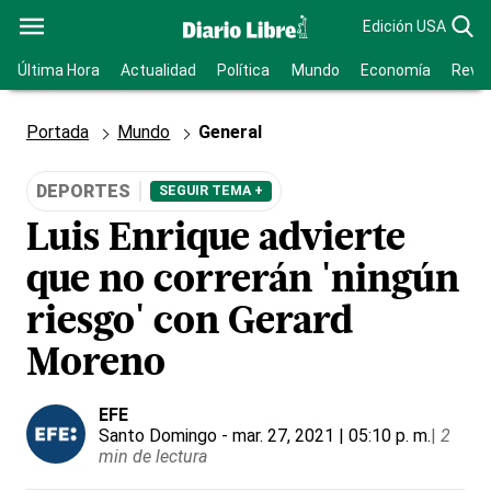
Edición USA
Última Hora
Actualidad
Política
Mundo
Economía
Revis
Portada
Mundo
General
DEPORTES
SEGUIR TEMA +
Luis Enrique advierte
que no correrán 'ningún
riesgo' con Gerard
Moreno
EFE
Santo Domingo
- mar. 27, 2021 | 05:10 p. m.
|
2
min de lectura