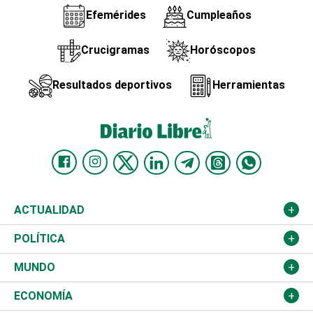
Efemérides
Cumpleaños
Crucigramas
Horóscopos
Resultados deportivos
Herramientas
ACTUALIDAD
Nacional
POLÍTICA
Ciudad
Partidos
MUNDO
Educación
JCE
Estados Unidos
ECONOMÍA