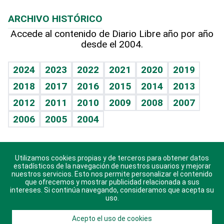
Macroeconomía
Mi mascota
Resultados deportivos
Lecturas
Planeta
Efemérides
ARCHIVO HISTÓRICO
Hablando con el pediatra
Línea de hit
Más firmas
Hecho en casa
Cumpleaños
Accede al contenido de Diario Libre año por año
desde el 2004.
Diario de nutrición
BRV
Mundo gamer
RSS
Vida y familia
TBT Deportivo
Guía del dinero
Horóscopos
2024
2023
2022
2021
2020
2019
Eñe
2018
2017
2016
2015
2014
2013
Crucigramas
2012
2011
2010
2009
2008
2007
Celebrando la vida
2006
2005
2004
Sin complejos
En pocas palabras
Utilizamos cookies propias y de terceros para obtener datos
Descarga nuestras aplicaciones para Android, iOS y
Escuchando al corazón
estadísticos de la navegación de nuestros usuarios y mejorar
sistema Huawei.
nuestros servicios. Esto nos permite personalizar el contenido
que ofrecemos y mostrar publicidad relacionada a sus
Economía Personal
intereses. Si continúa navegando, consideramos que acepta su
uso.
Consulta Libre
Acepto el uso de cookies