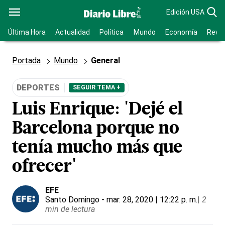
Edición USA
Última Hora
Actualidad
Política
Mundo
Economía
Revis
Portada
Mundo
General
DEPORTES
SEGUIR TEMA +
Luis Enrique: 'Dejé el
Barcelona porque no
tenía mucho más que
ofrecer'
EFE
Santo Domingo
- mar. 28, 2020 | 12:22 p. m.
|
2
min de lectura