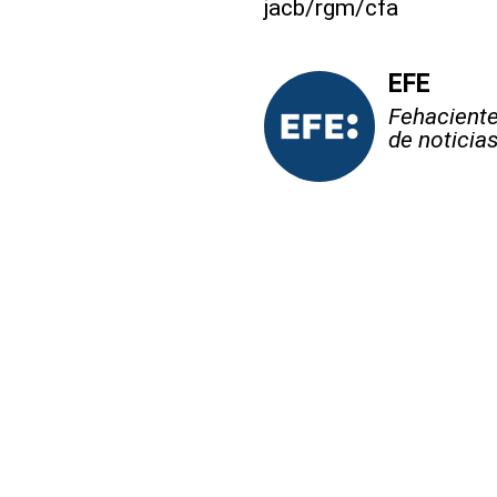
jacb/rgm/cfa
EFE
Fehaciente,
de noticia