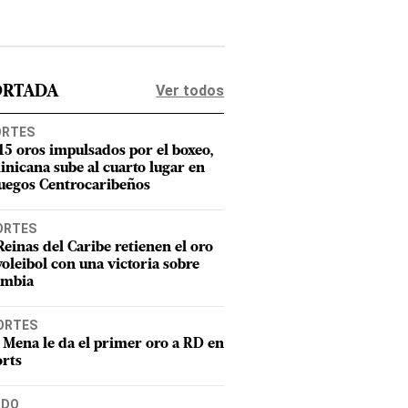
Ver todos
ORTADA
ORTES
15 oros impulsados por el boxeo,
nicana sube al cuarto lugar en
Juegos Centrocaribeños
ORTES
Reinas del Caribe retienen el oro
voleibol con una victoria sobre
ombia
ORTES
 Mena le da el primer oro a RD en
rts
DO