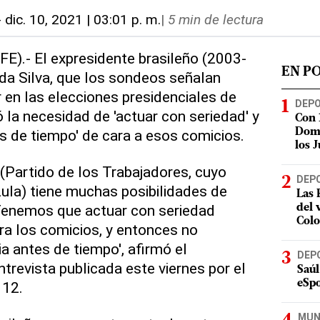
-
dic. 10, 2021 | 03:01 p. m.
|
5 min de lectura
FE).- El expresidente brasileño (2003-
EN P
 da Silva, que los sondeos señalan
 en las elecciones presidenciales de
DEP
 la necesidad de 'actuar con seriedad' y
Con 
es de tiempo' de cara a esos comicios.
Domi
los 
 (Partido de los Trabajadores, cuyo
DEP
Lula) tiene muchas posibilidades de
Las 
 Tenemos que actuar con seriedad
del 
Col
ra los comicios, y entonces no
a antes de tiempo', afirmó el
DEP
trevista publicada este viernes por el
Saúl
eSpo
 12.
MUN