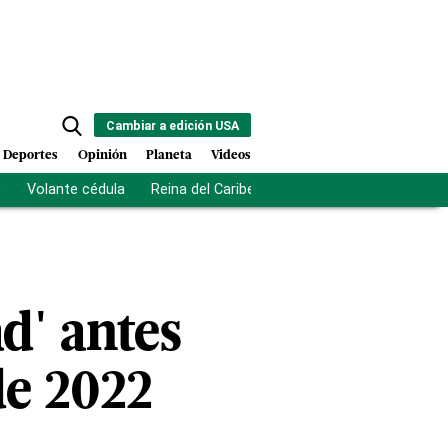
Cambiar a edición USA
Deportes
Opinión
Planeta
Videos
s
Volante cédula
Reina del Caribe
Clausura Juegos Centro
ad' antes
de 2022