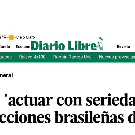
8
°F
Cielo Claro
undo
Economía
Revista
jueces
Relevo 4x100
Román Ramos Uría
Nuevas provincia
neral
 'actuar con seried
ecciones brasileñas 