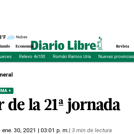
8
°F
Nubes
undo
Economía
Revista
jueces
Relevo 4x100
Román Ramos Uría
Nuevas provincia
neral
EMA +
 de la 21ª jornada
-
ene. 30, 2021 | 03:01 p. m.
|
3 min de lectura