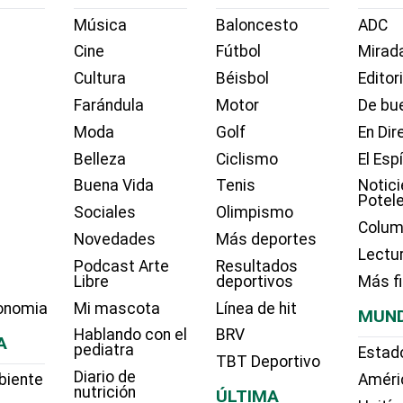
Música
Baloncesto
ADC
Cine
Fútbol
Mirada
Cultura
Béisbol
Editor
Farándula
Motor
De bue
Moda
Golf
En Dir
Belleza
Ciclismo
El Esp
Buena Vida
Tenis
Notici
Potel
Sociales
Olimpismo
Colum
Novedades
Más deportes
Lectu
Podcast Arte
Resultados
Libre
deportivos
Más f
onomia
Mi mascota
Línea de hit
MUN
Hablando con el
BRV
A
pediatra
Estad
TBT Deportivo
Diario de
biente
Améri
nutrición
ÚLTIMA