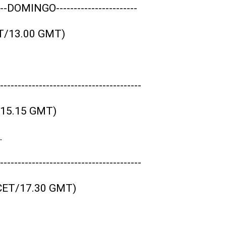
-----DOMINGO-----------------------
ET/13.00 GMT)
----------------------------------------
T/15.15 GMT)
.
----------------------------------------
 CET/17.30 GMT)