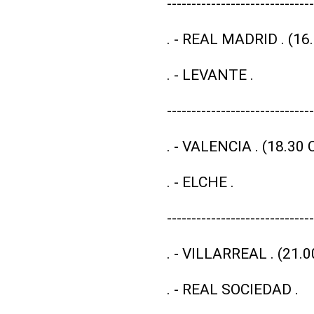
------------------------------
. - REAL MADRID . (1
. - LEVANTE .
------------------------------
. - VALENCIA . (18.3
. - ELCHE .
------------------------------
. - VILLARREAL . (21
. - REAL SOCIEDAD .