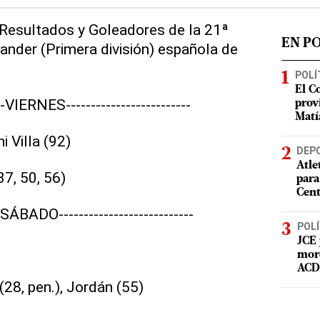
 Resultados y Goleadores de la 21ª
EN P
ander (Primera división) española de
POLÍ
El C
----VIERNES-------------------------
prov
Matí
 Villa (92)
DEP
Atle
7, 50, 56)
para
Cent
---SÁBADO---------------------------
POLÍ
JCE 
mord
ACD 
8, pen.), Jordán (55)