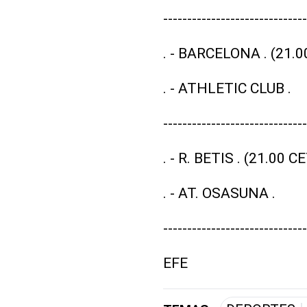
------------------------------
. - BARCELONA . (21.
. - ATHLETIC CLUB .
----------------------------
. - R. BETIS . (21.00 C
. - AT. OSASUNA .
------------------------------
EFE