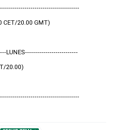
---------------------------------------
00 CET/20.00 GMT)
-----LUNES--------------------------
ET/20.00)
---------------------------------------