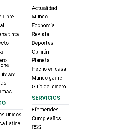
Actualidad
 Libre
Mundo
ial
Economía
na tinta
Revista
ecto
Deportes
ía
Opinión
ero
Planeta
eche
Hecho en casa
nistas
Mundo gamer
ras
Guía del dinero
irmas
SERVICIOS
DO
Efemérides
os Unidos
Cumpleaños
ca Latina
RSS