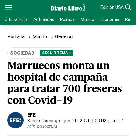
Edición USA
Última Hora
Actualidad
Política
Mundo
Economía
Revis
Portada
Mundo
General
SOCIEDAD
SEGUIR TEMA +
Marruecos monta un
hospital de campaña
para tratar 700 freseras
con Covid-19
EFE
Santo Domingo
- jun. 20, 2020 | 09:02 p. m.
|
2
min de lectura