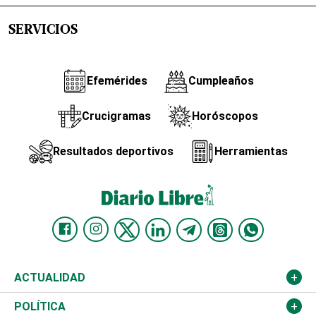
SERVICIOS
Efemérides
Cumpleaños
Crucigramas
Horóscopos
Resultados deportivos
Herramientas
ACTUALIDAD
Nacional
POLÍTICA