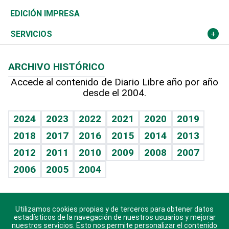
Caribe
Global y variable
Novedades
Olimpismo
Noticiero Poteleche
Martes de tecnología
Deportes
EDICIÓN IMPRESA
Resto del mundo
Economía personal
Podcast Arte Libre
Más deportes
Columnistas
Cambio climático
Opinión
SERVICIOS
Macroeconomía
Mi mascota
Resultados deportivos
Lecturas
Planeta
Efemérides
ARCHIVO HISTÓRICO
Hablando con el pediatra
Línea de hit
Más firmas
Hecho en casa
Cumpleaños
Accede al contenido de Diario Libre año por año
desde el 2004.
Diario de nutrición
BRV
Mundo gamer
RSS
Vida y familia
TBT Deportivo
Guía del dinero
Horóscopos
2024
2023
2022
2021
2020
2019
Eñe
2018
2017
2016
2015
2014
2013
Crucigramas
2012
2011
2010
2009
2008
2007
Celebrando la vida
2006
2005
2004
Sin complejos
En pocas palabras
Utilizamos cookies propias y de terceros para obtener datos
Descarga nuestras aplicaciones para Android, iOS y
Escuchando al corazón
estadísticos de la navegación de nuestros usuarios y mejorar
sistema Huawei.
nuestros servicios. Esto nos permite personalizar el contenido