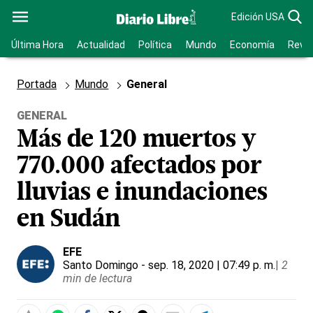
Edición USA
Última Hora
Actualidad
Política
Mundo
Economía
Revis
Portada
Mundo
General
GENERAL
Más de 120 muertos y
770.000 afectados por
lluvias e inundaciones
en Sudán
EFE
Santo Domingo
- sep. 18, 2020 | 07:49 p. m.
|
2
min de lectura