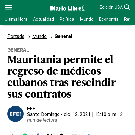
Edición USA
Última Hora
Actualidad
Política
Mundo
Economía
Revis
Portada
Mundo
General
GENERAL
Mauritania permite el
regreso de médicos
cubanos tras rescindir
sus contratos
EFE
Santo Domingo
- dic. 12, 2021 | 12:10 p. m.
|
2
min de lectura