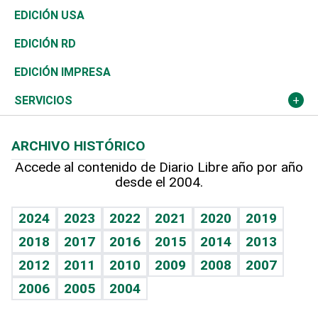
Reportajes
África
Vivienda
Buena Vida
Ciclismo
En Directo
Tecnología
Economía
EDICIÓN USA
Ocenanía
Telecom.
Sociales
Tenis
El Espía
Historia
Revista
EDICIÓN RD
Caribe
Global y variable
Novedades
Olimpismo
Noticiero Poteleche
Martes de tecnología
Deportes
EDICIÓN IMPRESA
Resto del mundo
Economía personal
Podcast Arte Libre
Más deportes
Columnistas
Cambio climático
Opinión
SERVICIOS
Macroeconomía
Mi mascota
Resultados deportivos
Lecturas
Planeta
Efemérides
ARCHIVO HISTÓRICO
Hablando con el pediatra
Línea de hit
Más firmas
Hecho en casa
Cumpleaños
Accede al contenido de Diario Libre año por año
desde el 2004.
Diario de nutrición
BRV
Mundo gamer
RSS
Vida y familia
TBT Deportivo
Guía del dinero
Horóscopos
2024
2023
2022
2021
2020
2019
Eñe
2018
2017
2016
2015
2014
2013
Crucigramas
2012
2011
2010
2009
2008
2007
Celebrando la vida
2006
2005
2004
Sin complejos