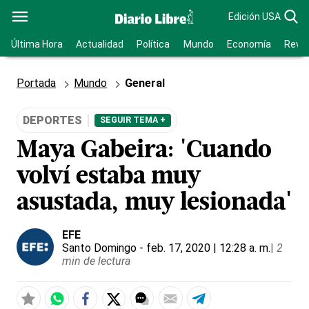
Edición USA
Última Hora
Actualidad
Política
Mundo
Economía
Revis
Portada
Mundo
General
DEPORTES
SEGUIR TEMA +
Maya Gabeira: 'Cuando
volví estaba muy
asustada, muy lesionada'
EFE
Santo Domingo
- feb. 17, 2020 | 12:28 a. m.
|
2
min de lectura