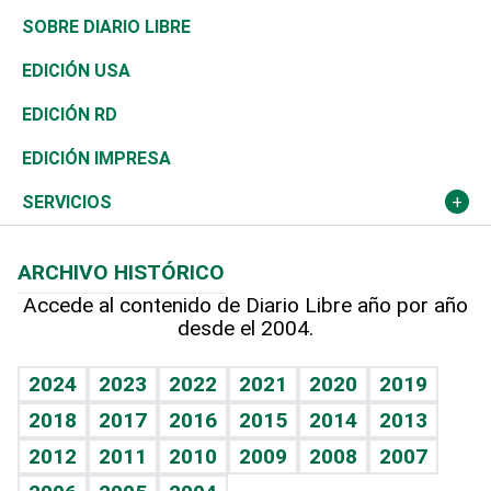
José Boquete
Asia
Consumo
Belleza
Golf
De buena tinta
Clima
Mundo
SOBRE DIARIO LIBRE
Reportajes
África
Vivienda
Buena Vida
Ciclismo
En Directo
Tecnología
Economía
EDICIÓN USA
Ocenanía
Telecom.
Sociales
Tenis
El Espía
Historia
Revista
EDICIÓN RD
Caribe
Global y variable
Novedades
Olimpismo
Noticiero Poteleche
Martes de tecnología
Deportes
EDICIÓN IMPRESA
Resto del mundo
Economía personal
Podcast Arte Libre
Más deportes
Columnistas
Cambio climático
Opinión
SERVICIOS
Macroeconomía
Mi mascota
Resultados deportivos
Lecturas
Planeta
Efemérides
ARCHIVO HISTÓRICO
Hablando con el pediatra
Línea de hit
Más firmas
Hecho en casa
Cumpleaños
Accede al contenido de Diario Libre año por año
desde el 2004.
Diario de nutrición
BRV
Mundo gamer
RSS
Vida y familia
TBT Deportivo
Guía del dinero
Horóscopos
2024
2023
2022
2021
2020
2019
Eñe
2018
2017
2016
2015
2014
2013
Juegos
2012
2011
2010
2009
2008
2007
Celebrando la vida