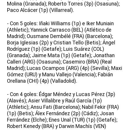
Molina (Granada); Roberto Torres (3p) (Osasuna);
Paco Alcácer (1p) (Villarreal).
- Con 5 goles: Iñaki Williams (1p) e Iker Muniain
(Athletic); Yannick Carrasco (BEL) (Atlético de
Madrid); Ousmane Dembélé (FRA) (Barcelona);
Borja Iglesias (2p) y Cristian Tello (Betis); Ángel
Rodríguez (1p) (Getafe); Luis Suárez (COL)
(Granada); Jaime Mata (1p) (Getafe); Jonathan
Calleri (ARG) (Osasuna); Casemiro (BRA) (Real
Madrid); Lucas Ocampos (ARG) (4p) (Sevilla); Maxi
Gómez (URU) y Manu Vallejo (Valencia); Fabián
Orellana (CHI) (4p) (Valladolid).
- Con 4 goles: Édgar Méndez y Lucas Pérez (3p)
(Alavés); Asier Villalibre y Raúl García (1p)
(Athletic); Ansu Fati (Barcelona); Nabil Fekir (FRA)
(1p) (Betis); Álex Fernández (2p) (Cádiz); Josan
Ferrández (Elche); Enes Unal (TUR) (1p) (Getafe);
Robert Kenedy (BRA) y Darwin Machís (VEN)