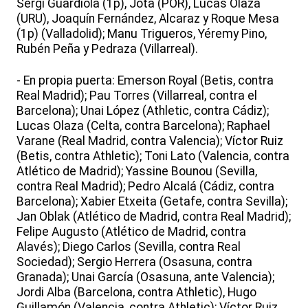
Sergi Guardiola (1p), Jota (POR), Lucas Olaza
(URU), Joaquín Fernández, Alcaraz y Roque Mesa
(1p) (Valladolid); Manu Trigueros, Yéremy Pino,
Rubén Peña y Pedraza (Villarreal).
- En propia puerta: Emerson Royal (Betis, contra
Real Madrid); Pau Torres (Villarreal, contra el
Barcelona); Unai López (Athletic, contra Cádiz);
Lucas Olaza (Celta, contra Barcelona); Raphael
Varane (Real Madrid, contra Valencia); Víctor Ruiz
(Betis, contra Athletic); Toni Lato (Valencia, contra
Atlético de Madrid); Yassine Bounou (Sevilla,
contra Real Madrid); Pedro Alcalá (Cádiz, contra
Barcelona); Xabier Etxeita (Getafe, contra Sevilla);
Jan Oblak (Atlético de Madrid, contra Real Madrid);
Felipe Augusto (Atlético de Madrid, contra
Alavés); Diego Carlos (Sevilla, contra Real
Sociedad); Sergio Herrera (Osasuna, contra
Granada); Unai García (Osasuna, ante Valencia);
Jordi Alba (Barcelona, contra Athletic), Hugo
Guillamón (Valencia, contra Athletic); Víctor Ruiz