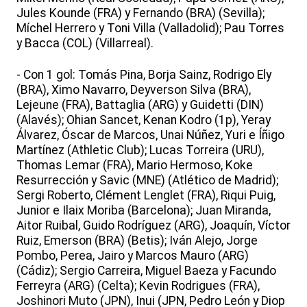
Jules Kounde (FRA) y Fernando (BRA) (Sevilla);
Míchel Herrero y Toni Villa (Valladolid); Pau Torres
y Bacca (COL) (Villarreal).
- Con 1 gol: Tomás Pina, Borja Sainz, Rodrigo Ely
(BRA), Ximo Navarro, Deyverson Silva (BRA),
Lejeune (FRA), Battaglia (ARG) y Guidetti (DIN)
(Alavés); Ohian Sancet, Kenan Kodro (1p), Yeray
Álvarez, Óscar de Marcos, Unai Núñez, Yuri e Íñigo
Martínez (Athletic Club); Lucas Torreira (URU),
Thomas Lemar (FRA), Mario Hermoso, Koke
Resurrección y Savic (MNE) (Atlético de Madrid);
Sergi Roberto, Clément Lenglet (FRA), Riqui Puig,
Junior e Ilaix Moriba (Barcelona); Juan Miranda,
Aitor Ruibal, Guido Rodríguez (ARG), Joaquín, Víctor
Ruiz, Emerson (BRA) (Betis); Iván Alejo, Jorge
Pombo, Perea, Jairo y Marcos Mauro (ARG)
(Cádiz); Sergio Carreira, Miguel Baeza y Facundo
Ferreyra (ARG) (Celta); Kevin Rodrigues (FRA),
Joshinori Muto (JPN), Inui (JPN, Pedro León y Diop