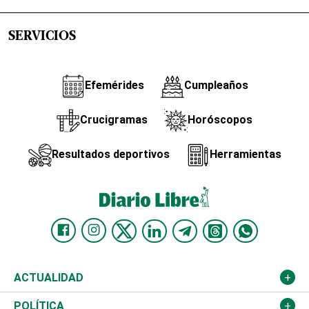
SERVICIOS
Efemérides
Cumpleaños
Crucigramas
Horóscopos
Resultados deportivos
Herramientas
ACTUALIDAD
Nacional
POLÍTICA