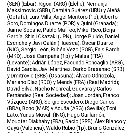
(SEN) (Eibar); Rigoni (ARG) (Elche); Nemanja
Maksimovic (SRB), Damián Suárez (URU) y Aleñá
(Getafe); Luis Milla, Ángel Montoro (1p), Alberto
Soro, Domingos Duarte (POR) y Quini (Granada);
Jaime Seoane, Pablo Maffeo, Mikel Rico, Borja
García, Shinji Okazaki (JPN), Jorge Pulido, Daniel
Escriche y Javi Galán (Huesca); Óscar Duarte
(NIC), Sergio León, Rubén Vezo (POR), Enis Bardhi
(MKD), José Campaña (1p) y Malsa (FRA)
(Levante); Adrián López, Facundo Roncaglia (ARG),
David García, Javi Martínez, Darko Brasanac (SRB)
y Dmitrovic (SRB) (Osasuna); Álvaro Odriozola,
Mariano Díaz (RDO) y Mendy (FRA) (Real Madrid);
David Silva, Nacho Monreal, Guevara y Carlos
Fernández (Real Sociedad); Joan Jordán, Franco
Vázquez (ARG), Sergio Escudero, Diego Carlos
(BRA), Bono (MAR) y Acuña (ARG) (Sevilla); Toni
Lato, Yunus Musah (ING), Hugo Guillamón,
Mouctar Diakhaby (FRA), Racic (SRB), Álex Blanco y
Gayá (Valencia); Waldo Rubio (1p), Bruno González,