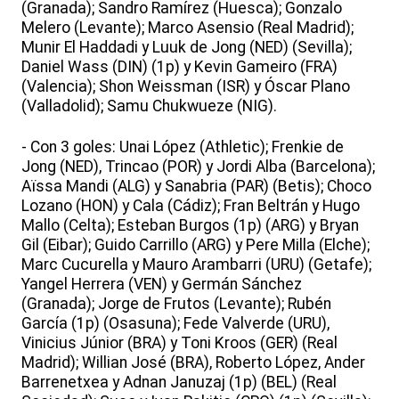
(Granada); Sandro Ramírez (Huesca); Gonzalo
Melero (Levante); Marco Asensio (Real Madrid);
Munir El Haddadi y Luuk de Jong (NED) (Sevilla);
Daniel Wass (DIN) (1p) y Kevin Gameiro (FRA)
(Valencia); Shon Weissman (ISR) y Óscar Plano
(Valladolid); Samu Chukwueze (NIG).
- Con 3 goles: Unai López (Athletic); Frenkie de
Jong (NED), Trincao (POR) y Jordi Alba (Barcelona);
Aïssa Mandi (ALG) y Sanabria (PAR) (Betis); Choco
Lozano (HON) y Cala (Cádiz); Fran Beltrán y Hugo
Mallo (Celta); Esteban Burgos (1p) (ARG) y Bryan
Gil (Eibar); Guido Carrillo (ARG) y Pere Milla (Elche);
Marc Cucurella y Mauro Arambarri (URU) (Getafe);
Yangel Herrera (VEN) y Germán Sánchez
(Granada); Jorge de Frutos (Levante); Rubén
García (1p) (Osasuna); Fede Valverde (URU),
Vinicius Júnior (BRA) y Toni Kroos (GER) (Real
Madrid); Willian José (BRA), Roberto López, Ander
Barrenetxea y Adnan Januzaj (1p) (BEL) (Real