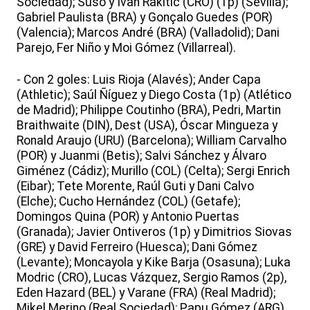
Sociedad); Suso y Ivan Rakitic (CRO) (1p) (Sevilla);
Gabriel Paulista (BRA) y Gonçalo Guedes (POR)
(Valencia); Marcos André (BRA) (Valladolid); Dani
Parejo, Fer Niño y Moi Gómez (Villarreal).
- Con 2 goles: Luis Rioja (Alavés); Ander Capa
(Athletic); Saúl Ñíguez y Diego Costa (1p) (Atlético
de Madrid); Philippe Coutinho (BRA), Pedri, Martin
Braithwaite (DIN), Dest (USA), Óscar Mingueza y
Ronald Araujo (URU) (Barcelona); William Carvalho
(POR) y Juanmi (Betis); Salvi Sánchez y Álvaro
Giménez (Cádiz); Murillo (COL) (Celta); Sergi Enrich
(Eibar); Tete Morente, Raúl Guti y Dani Calvo
(Elche); Cucho Hernández (COL) (Getafe);
Domingos Quina (POR) y Antonio Puertas
(Granada); Javier Ontiveros (1p) y Dimitrios Siovas
(GRE) y David Ferreiro (Huesca); Dani Gómez
(Levante); Moncayola y Kike Barja (Osasuna); Luka
Modric (CRO), Lucas Vázquez, Sergio Ramos (2p),
Eden Hazard (BEL) y Varane (FRA) (Real Madrid);
Mikel Merino (Real Sociedad); Papu Gómez (ARG),