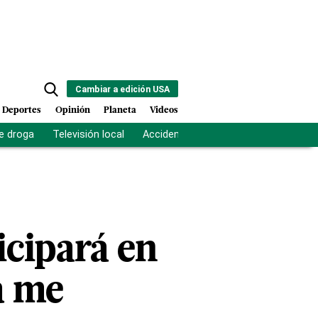
Cambiar a edición USA
Deportes
Opinión
Planeta
Videos
e droga
Televisión local
Accidente Los Ríos
Fuerza antipand
icipará en
a me