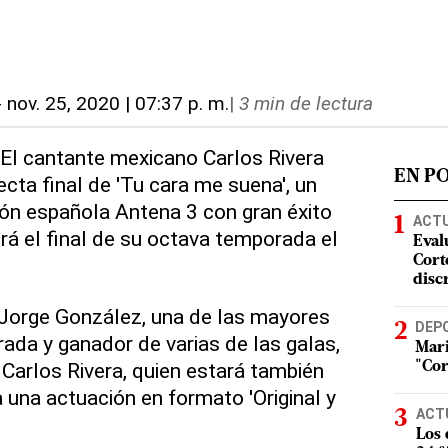
-
nov. 25, 2020 | 07:37 p. m.
|
3 min de lectura
 El cantante mexicano Carlos Rivera
EN P
ecta final de 'Tu cara me suena', un
ión española Antena 3 con gran éxito
ACT
irá el final de su octava temporada el
Eval
Corte
disc
 Jorge González, una de las mayores
DEP
ada y ganador de varias de las galas,
Mari
 Carlos Rivera, quien estará también
"Cor
 una actuación en formato 'Original y
ACT
Los