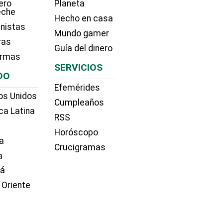
ero
Planeta
eche
Hecho en casa
nistas
Mundo gamer
ras
Guía del dinero
irmas
SERVICIOS
DO
Efemérides
os Unidos
Cumpleaños
ca Latina
RSS
Horóscopo
a
Crucigramas
a
dá
 Oriente