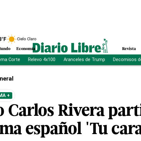
8
°F
Cielo Claro
undo
Economía
Revista
ema Corte
Relevo 4x100
Aranceles de Trump
Decomisos d
neral
MA +
 Carlos Rivera part
ama español 'Tu car