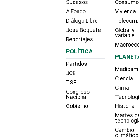
Sucesos
Consumo
A Fondo
Vivienda
Diálogo Libre
Telecom.
José Boquete
Global y
variable
Reportajes
Macroec
POLÍTICA
PLANET
Partidos
Medioam
JCE
Ciencia
TSE
Clima
Congreso
Nacional
Tecnolog
Gobierno
Historia
Martes d
tecnologí
Cambio
climático