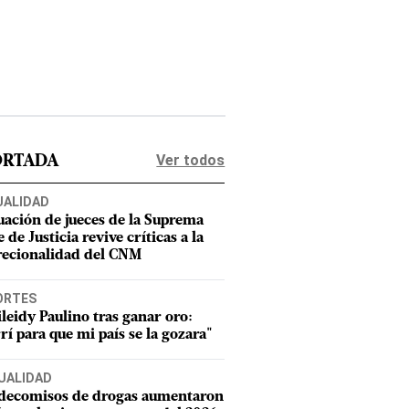
Ver todos
ORTADA
UALIDAD
uación de jueces de la Suprema
 de Justicia revive críticas a la
recionalidad del CNM
ORTES
leidy Paulino tras ganar oro:
rí para que mi país se la gozara"
UALIDAD
 decomisos de drogas aumentaron