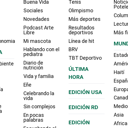
Buena Vida
Tenis
Notici
Potel
Sociales
Olimpismo
Colum
Novedades
Más deportes
Lectu
Podcast Arte
Resultados
Libre
deportivos
Más f
onomia
Mi mascota
Línea de hit
MUN
Hablando con el
BRV
A
pediatra
Estad
TBT Deportivo
Diario de
biente
Améri
nutrición
ÚLTIMA
Haití
Vida y familia
HORA
Españ
Eñe
ía
Europ
EDICIÓN USA
Celebrando la
Cana
vida
e
Medio
Sin complejos
EDICIÓN RD
a
Asia
En pocas
palabras
EDICIÓN
Africa