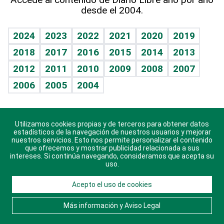
desde el 2004.
Diario de nutrición
BRV
Mundo gamer
RSS
Vida y familia
TBT Deportivo
Guía del dinero
Horóscopos
2024
2023
2022
2021
2020
2019
Eñe
2018
2017
2016
2015
2014
2013
Crucigramas
2012
2011
2010
2009
2008
2007
Celebrando la vida
2006
2005
2004
Sin complejos
En pocas palabras
Utilizamos cookies propias y de terceros para obtener datos
Descarga nuestras aplicaciones para Android, iOS y
Escuchando al corazón
estadísticos de la navegación de nuestros usuarios y mejorar
sistema Huawei.
nuestros servicios. Esto nos permite personalizar el contenido
que ofrecemos y mostrar publicidad relacionada a sus
Economía Personal
intereses. Si continúa navegando, consideramos que acepta su
uso.
Consulta Libre
Acepto el uso de cookies
© 2021 Diario Libre, todos los derechos reservados.
Consulta el
Aviso Legal
. Ponte en
Contacto
con
Más información y Aviso Legal
nosotros y conoce más sobre Diario Libre