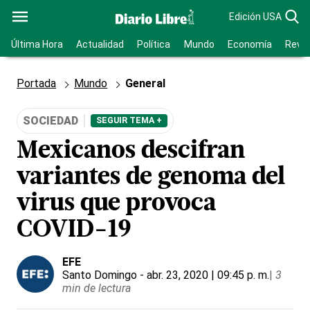
Edición USA
Última Hora
Actualidad
Política
Mundo
Economía
Revis
Portada
Mundo
General
SOCIEDAD
SEGUIR TEMA +
Mexicanos descifran
variantes de genoma del
virus que provoca
COVID-19
EFE
Santo Domingo
- abr. 23, 2020 | 09:45 p. m.
|
3
min de lectura